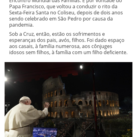
Encontro Mundial das Famílias. E por vontade do
Papa Francisco, que voltou a conduzir o rito da
Sexta-Feira Santa no Coliseu, depois de dois anos
sendo celebrado em São Pedro por causa da
pandemia.
Sob a Cruz, então, estão os sofrimentos e
esperanças dos pais, avós, filhos. Foi dado espaço
aos casais, à família numerosa, aos cônjuges
idosos sem filhos, à família com um filho deficiente.