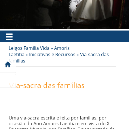
EN
FR
ES
IT
PT
Leigos Familia Vida
»
Amoris
Laetitia
»
Iniciativas e Recursos
»
Via-sacra das
famílias
Via-sacra das famílias
Uma via-sacra escrita e feita por famílias, por
ocasião do Ano Amoris Laetitia e em vista do X