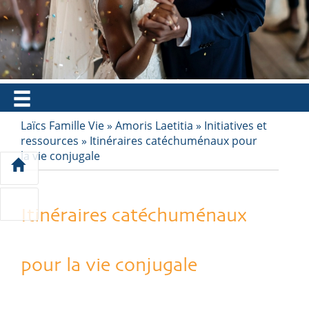
EN
FR
ES
IT
PT
Laïcs Famille Vie
»
Amoris Laetitia
»
Initiatives et
ressources
»
Itinéraires catéchuménaux pour
la vie conjugale
Itinéraires catéchuménaux
pour la vie conjugale