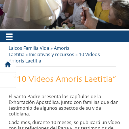
EN
FR
ES
IT
PT
Laicos Familia Vida
»
Amoris
Laetitia
»
Iniciativas y recursos
»
10 Videos
Amoris Laetitia
“10 Videos Amoris Laetitia”
El Santo Padre presenta los capítulos de la
Exhortación Apostólica, junto con familias que dan
testimonio de algunos aspectos de su vida
cotidiana.
Cada mes, durante 10 meses, se publicará un vídeo
con las reflexiones del Papa y los testimonios de