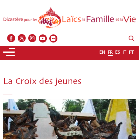
EN
FR
ES
IT
PT
La Croix des jeunes