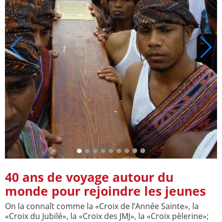
40 ans de voyage autour du
monde pour rejoindre les jeunes
On la connaît comme la «Croix de l’Année Sainte», la
«Croix du Jubilé», la «Croix des JMJ», la «Croix pèlerine»;