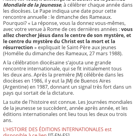
Mondiale de la Jeunesse
, à célébrer chaque année dans
les diocèses. Le Pape indiqua une date pour cette
rencontre annuelle : le dimanche des Rameaux.
Pourquoi? « La réponse, vous la donnez vous-mêmes,
avec votre venue à Rome de ces dernières années :
vous
allez chercher Jésus dans le centre de son mystère, et
le centre du mystère du Christ est la mort et la
résurrection
» expliquait le Saint-Père aux jeunes
(Homélie du dimanche des Rameaux, 27 mars 1988).
A la célébration diocésaine s’ajouta une grande
rencontre internationale, qui se fit initialement tous
les deux ans. Après la première JMJ célébrée dans les
diocèses en 1986, il y eut la JMJ de Buenos Aires
(Argentine) en 1987, donnant un signal très fort dans un
pays qui sortait de la dictature.
La suite de l'histoire est connue. Les Journées mondiales
de la jeunesse se succèdent, année après année, et les
éditions internationales ont lieu tous les deux ou trois
ans.
L'HISTOIRE DES ÉDITIONS INTERNATIONALES est
disponible à ce lien
[IT-EN-ES].