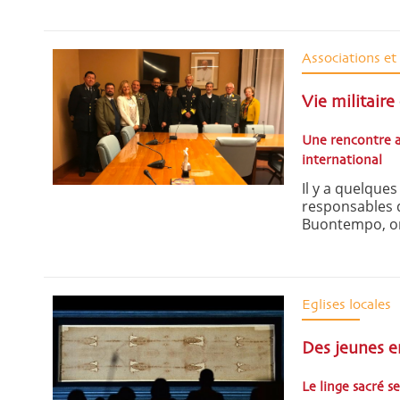
Associations e
Vie militaire
Une rencontre au
international
Il y a quelques
responsables d
Buontempo, on
Eglises locales
Des jeunes en
Le linge sacré s