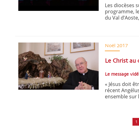
Les diocèses s
programme, les
du Val d’Aoste,
Noël 2017
Le Christ au 
Le message vidé
« Jésus doit ê
récent Angélus
ensemble sur l
1