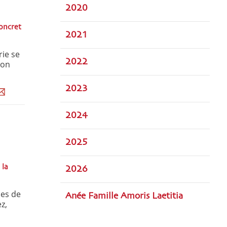
2020
concret
2021
rie se
2022
ion
2023
2024
2025
 la
2026
nes de
Anée Famille Amoris Laetitia
z,