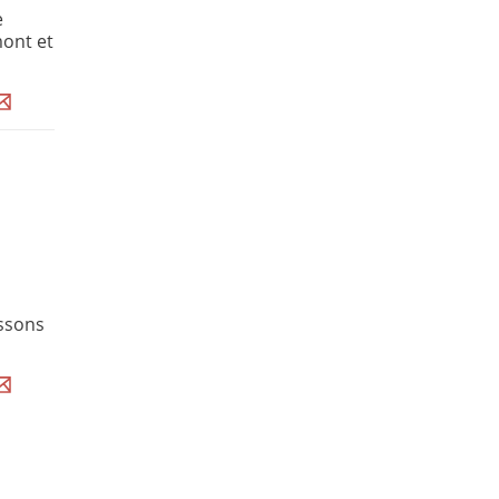
e
mont et
issons