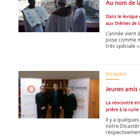
Au nom de l
Dans le lexique 
aux thèmes de la
L’année vient 
pose comme mèr
très spéciale ».
Dicastère
Jeunes amis d
La rencontre ent
prière à la curie
Il y a quelque
notre Dicastèr
respectivement 