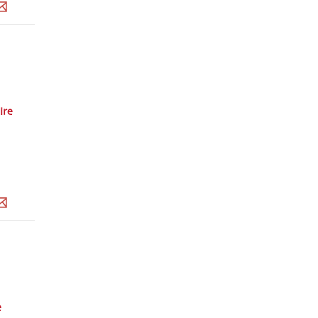
ire
e