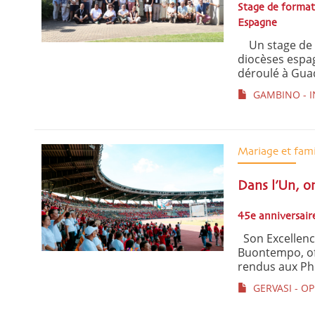
Stage de format
Espagne
Un stage de fo
diocèses espag
déroulé à Guad
GAMBINO - IN
Mariage et fami
Dans l’Un, o
45e anniversaire
Son Excellence
Buontempo, offi
rendus aux Phi
GERVASI - O