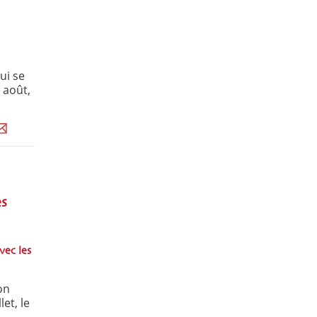
ui se
 août,
es
vec les
on
et, le