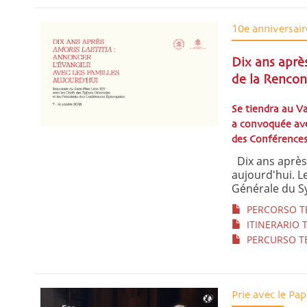
10e anniversair
Dix ans aprè
de la Rencon
Se tiendra au V
a convoquée avec
des Conférences
Dix ans après 
aujourd'hui. Le
Générale du Sy
PERCORSO TE
ITINERARIO T
PERCURSO TE
Prie avec le Pap