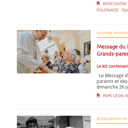
RENCONTRE A
POLONAISE - Epi
Journée mondia
Message du P
Grands-paren
Le kit contenant
Le Message du
parents et des
dimanche 26 jui
PAPE LÉON XI
Associations e