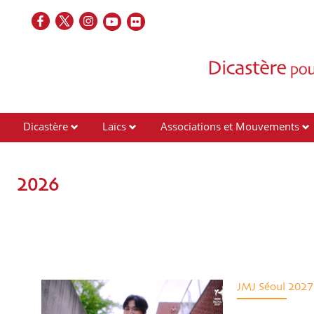
Dicastère
Laïcs
Associations et Mouvements
Contacts
2026
JMJ Séoul 2027