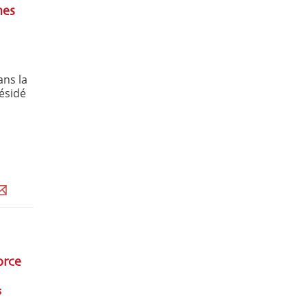
nes
ans la
résidé
orce
s