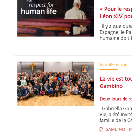
« Pour le res
Léon XIV pour
Il y a quelque
Espagne, le Pa
humaine doit ê
Famille et vie
La vie est to
Gambino
Deux jours de r
Gabriella Gamb
Vie, a été invi
famille de la C
GAMBINO - IN