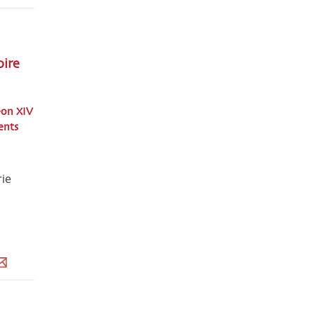
oire
éon XIV
ents
rie