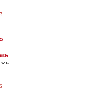
es
nible
ands-