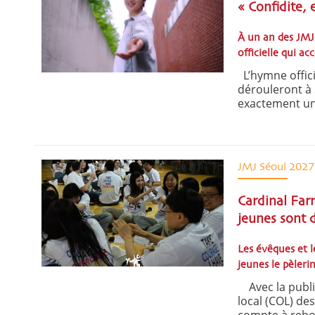
« Confidite,
À un an des JMJ 
officielle qui 
L’hymne offici
dérouleront à 
exactement un 
JMJ Séoul 2027
Cardinal Farr
jeunes sont 
Les évêques et l
jeunes le pèler
Avec la publi
local (COL) des