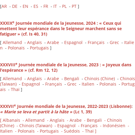
[
AR
-
DE
-
EN
-
ES
-
FR
-
IT
-
PL
-
PT
]
e
XXXIX
Journée mondiale de la Jeunesse, 2024 : « Ceux qui
mettent leur espérance dans le Seigneur marchent sans se
fatiguer » (cf. Is 40, 31)
[
Allemand
-
Anglais
-
Arabe
-
Espagnol
-
Français
-
Grec
-
Italie
n
-
Polonais
-
Portugais
]
e
XXXVIII
Journée mondiale de la Jeunesse, 2023 : « Joyeux dans
l’espérance » (cf. Rm 12, 12)
[
Allemand
-
Anglais
-
Arabe
-
Bengali
-
Chinois (Chine)
-
Chinois
(Taiwan)
-
Espagnol
-
Français
-
Grec
-
Italien
-
Polonais
-
Portug
ais
-
Thaï
]
e
XXXVII
Journée mondiale de la Jeunesse, 2022-2023 (Lisbonne):
« Marie se leva et partit à la hâte »
(Lc 1, 39)
[ Albanais - Allemand - Anglais - Arabe - Bengali - Chinois
(Chine) - Chinois (Taiwan) - Espagnol - Français - Indonésien -
Italien - Polonais - Portugais - Suédois - Thaï ]