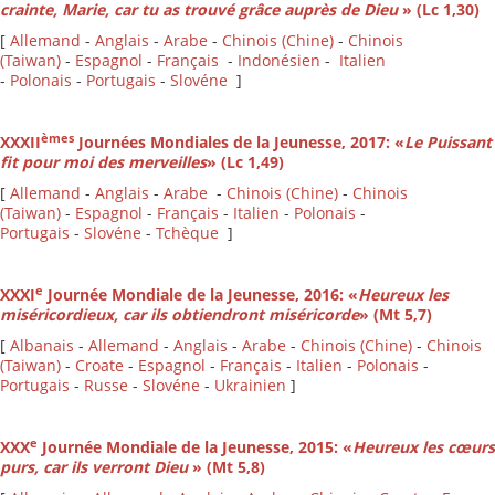
crainte, Marie, car tu as trouvé grâce auprès de Dieu
» (Lc 1,30)
[
Allemand
-
Anglais
-
Arabe
-
Chinois (Chine)
-
Chinois
(Taiwan)
-
Espagnol
-
Français
-
Indonésien
-
Italien
-
Polonais
-
Portugais
-
Slovéne
]
èmes
XXXII
Journées Mondiales de la Jeunesse, 2017: «
Le Puissant
fit pour moi des merveilles
» (Lc 1,49)
[
Allemand
-
Anglais
-
Arabe
-
Chinois (Chine)
-
Chinois
(Taiwan)
-
Espagnol
-
Français
-
Italien
-
Polonais
-
Portugais
-
Slovéne
-
Tchèque
]
e
XXXI
Journée Mondiale de la Jeunesse, 2016: «
Heureux les
miséricordieux, car ils obtiendront miséricorde
» (Mt 5,7)
[
Albanais
-
Allemand
-
Anglais
-
Arabe
-
Chinois (Chine)
-
Chinois
(Taiwan)
-
Croate
-
Espagnol
-
Français
-
Italien
-
Polonais
-
Portugais
-
Russe
-
Slovéne
-
Ukrainien
]
e
XXX
Journée Mondiale de la Jeunesse, 2015: «
Heureux les cœurs
purs, car ils verront Dieu
» (Mt 5,8)