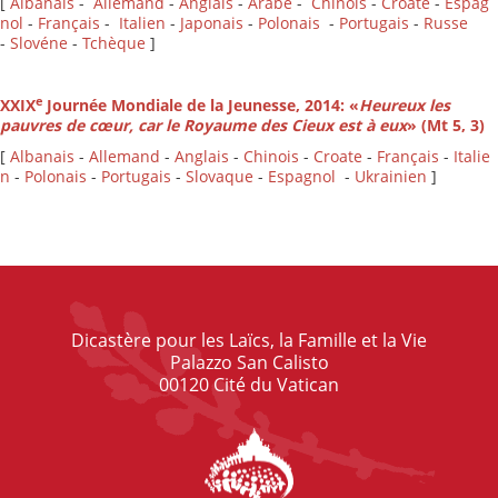
[
Albanais
-
Allemand
-
Anglais
-
Arabe
-
Chinois
-
Croate
-
Espag
nol
-
Français
-
Italien
-
Japonais
-
Polonais
-
Portugais
-
Russe
-
Slovéne
-
Tchèque
]
e
XXIX
Journée Mondiale de la Jeunesse, 2014: «
Heureux les
pauvres de cœur, car le Royaume des Cieux est à eux
» (Mt 5, 3)
[
Albanais
-
Allemand
-
Anglais
-
Chinois
-
Croate
-
Français
-
Italie
n
-
Polonais
-
Portugais
-
Slovaque
-
Espagnol
-
Ukrainien
]
Dicastère pour les Laïcs, la Famille et la Vie
Palazzo San Calisto
00120 Cité du Vatican