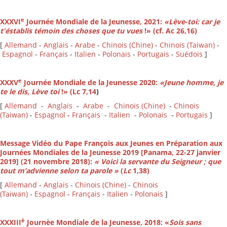
e
XXXVI
Journée Mondiale de la Jeunesse, 2021:
«Lève-toi: car je
t'éstablis témoin des choses que tu vues
!» (cf. Ac 26,16)
[
Allemand
-
Anglais
-
Arabe
-
Chinois (Chine)
-
Chinois (Taiwan)
-
Espagnol
-
Français
-
Italien
-
Polonais
-
Portugais
-
Suédois
]
e
XXXV
Journée Mondiale de la Jeunesse 2020:
«Jeune homme, je
te le dis, Lève toi
!» (Lc 7,14
)
[
Allemand
-
Anglais
-
Arabe
-
Chinois (Chine)
-
Chinois
(Taiwan)
-
Espagnol
-
Français
-
Italien
-
Polonais
-
Portugais
]
Message Vidéo du Pape François aux Jeunes en Préparation aux
Journées Mondiales de la Jeunesse 2019 [Panama, 22-27 janvier
2019] (21 novembre 2018)
:
« Voici la servante du Seigneur ; que
tout m’advienne selon ta parole »
(
Lc
1,38)
[
Allemand
-
Anglais
-
Chinois (Chine)
-
Chinois
(Taiwan)
-
Espagnol
-
Français
-
Italien
-
Polonais
]
è
XXXIII
Journèe Mondiale de la Jeunesse, 2018: «
Sois sans