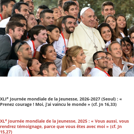
e
XLI
Journée mondiale de la Jeunesse, 2026-2027 (Seoul) : «
Prenez courage ! Moi, j’ai vaincu le monde » (cf. Jn 16,33)
e
XL
Journée mondiale de la Jeunesse, 2025 : « Vous aussi, vous
rendrez témoignage, parce que vous êtes avec moi » (cf. Jn
15,27)