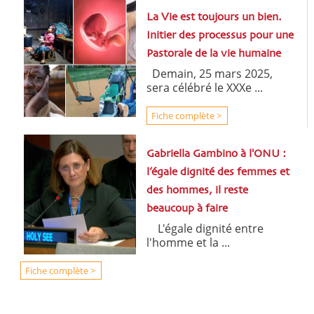
La Vie est toujours un bien.
Initier des processus pour une
Pastorale de la vie humaine
Demain, 25 mars 2025,
sera célébré le XXXe ...
Fiche complète >
Gabriella Gambino à l'ONU :
l’égale dignité des femmes et
des hommes, il reste
beaucoup à faire
L'égale dignité entre
l'homme et la ...
Fiche complète >