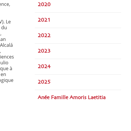
ence,
2020
2021
). Le
n du
,
2022
uan
Alcalá
,
2023
ciences
ulio
2024
ique à
 en
ogique
2025
Anée Famille Amoris Laetitia