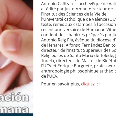
Antonio Cañizares, archevêque de Val
et édité par Justo Aznar, directeur de
l'Institut des Sciences de la Vie de
l'Université catholique de Valence (UCV
texte, remis aux estampes à l’occasio
récent anniversaire de Humanae Vitae
contient des chapitres préparés par J
Antonio Reig Pla, évêque du diocèse d’
de Henares, Alfonso Fernández Benito
directeur de l’Institut Supérieur des S
Religieuses de Santa Maria de Tolède, J
Tudela, directeur du Master de Bioéth
l'UCV et Enrique Burguete, professeur
anthropologie philosophique et théol
de l'UCV.
Pour en savoir plus,
cliquez ici