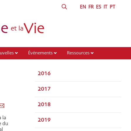
EN
FR
ES
IT
PT
uvelles
Événements
Ressources
2016
2017
2018
 la
2019
e du
al