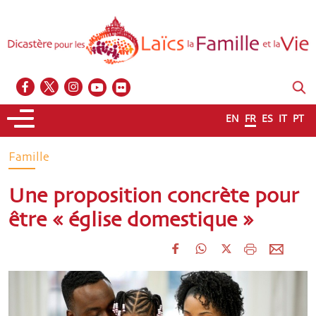
EN
FR
ES
IT
PT
Famille
Une proposition concrète pour
être « église domestique »