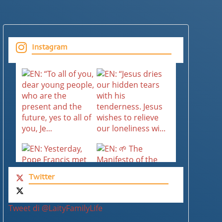
Instagram
Twitter
Tweet di @LaityFamilyLife