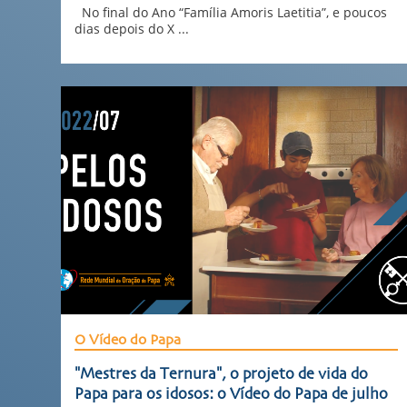
No final do Ano “Família Amoris Laetitia”, e poucos
dias depois do X ...
O Vídeo do Papa
"Mestres da Ternura", o projeto de vida do
Papa para os idosos: o Vídeo do Papa de julho