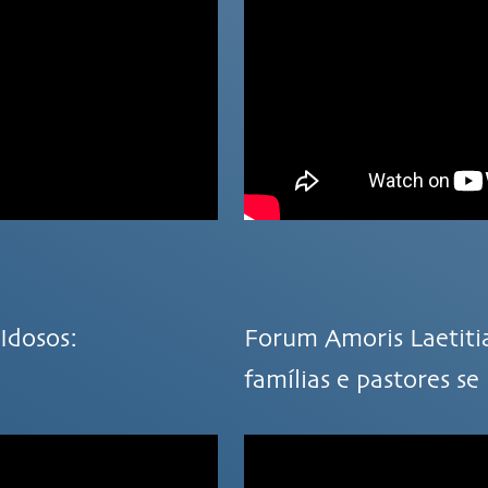
Idosos:
Forum Amoris Laetiti
famílias e pastores s