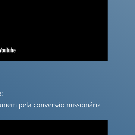
a:
e unem pela conversão missionária