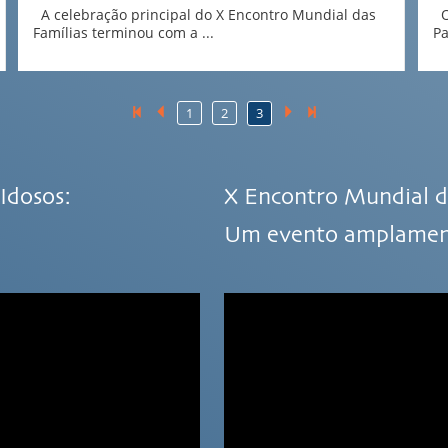
Roma
A celebração principal do X Encontro Mundial das
O 
Famílias terminou com a ...
Pa
1
2
3
Idosos:
X Encontro Mundial d
Um evento amplamente