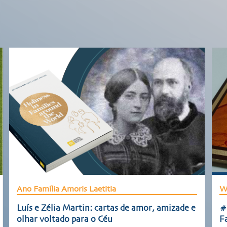
Ano Família Amoris Laetitia
W
Luís e Zélia Martin: cartas de amor, amizade e
#
olhar voltado para o Céu
F