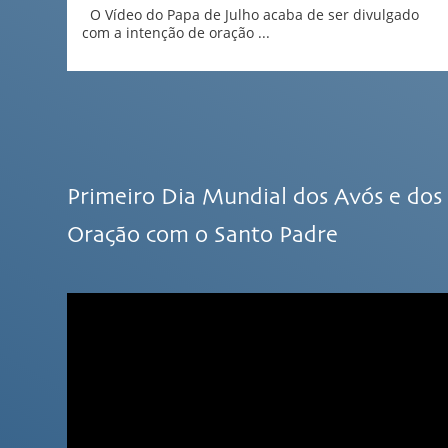
O Vídeo do Papa de Julho acaba de ser divulgado
com a intenção de oração ...
Primeiro Dia Mundial dos Avós e dos 
Oração com o Santo Padre