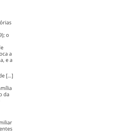
órias
9); o
de
voca a
a, e a
de […]
amília
o da
e
miliar
gentes