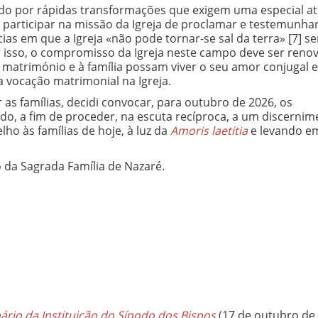
do por rápidas transformações que exigem uma especial a
de participar na missão da Igreja de proclamar e testemunha
cias em que a Igreja «não pode tornar-se sal da terra»
[7] s
 Por isso, o compromisso da Igreja neste campo deve ser reno
matrimónio e à família possam viver o seu amor conjugal 
a vocação matrimonial na Igreja.
s famílias, decidi convocar, para outubro de 2026, os
do, a fim de proceder, na escuta recíproca, a um discernim
ho às famílias de hoje, à luz da
Amoris laetitia
e levando e
o da Sagrada Família de Nazaré.
io da Instituição do Sínodo dos Bispos
(17 de outubro de 