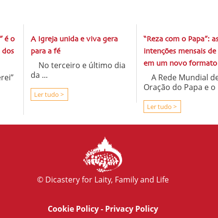
” é o
A Igreja unida e viva gera
“Reza com o Papa”: a
 dos
para a fé
intenções mensais de
No terceiro e último dia
em um novo formato
da ...
rei”
A Rede Mundial d
Oração do Papa e o .
Ler tudo >
Ler tudo >
© Dicastery for Laity, Family and Life
Cookie Policy
-
Privacy Policy