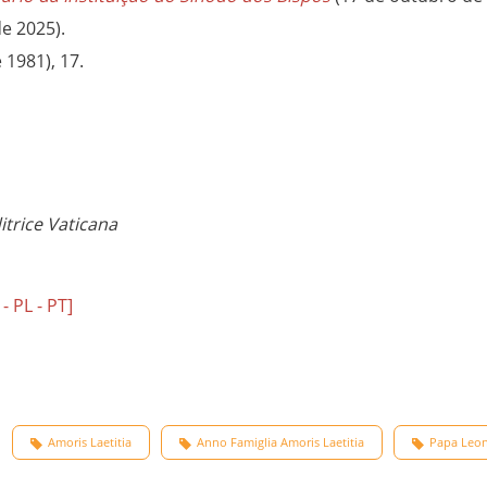
e 2025).
1981), 17.
itrice Vaticana
- PL - PT]
Amoris Laetitia
Anno Famiglia Amoris Laetitia
Papa Leon