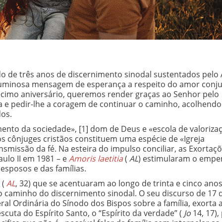
do de três anos de discernimento sinodal sustentados pelo
a luminosa mensagem de esperança a respeito do amor conju
écimo aniversário, queremos render graças ao Senhor pelo
ja e pedir-lhe a coragem de continuar o caminho, acolhend
dos.
amento da sociedade»,
[1] dom de Deus e «escola de valoriza
s cônjuges cristãos constituem uma espécie de «Igreja
ansmissão da fé. Na esteira do impulso conciliar, as Exortaç
aulo II em 1981 – e
Amoris laetitia
(
AL
) estimularam o emp
 esposos e das famílias.
 (
AL
, 32) que se acentuaram ao longo de trinta e cinco anos
o caminho do discernimento sinodal. O seu discurso de 17 
ral Ordinária do Sínodo dos Bispos sobre a família, exorta
cuta do Espírito Santo, o “Espírito da verdade” (
Jo
14, 17),