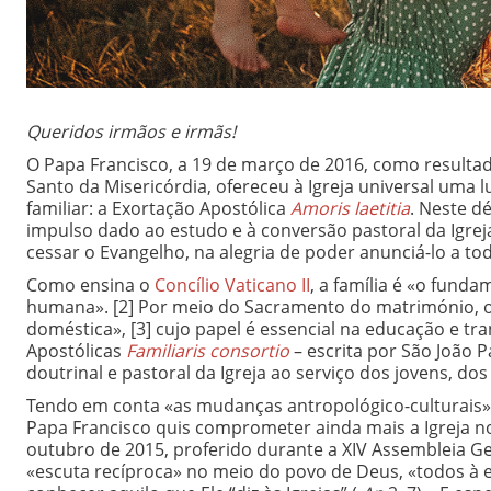
Queridos irmãos e irmãs!
O Papa Francisco, a 19 de março de 2016, como resulta
Santo da Misericórdia, ofereceu à Igreja universal um
familiar: a Exortação Apostólica
Amoris laetitia
. Neste d
impulso dado ao estudo e à conversão pastoral da Igre
cessar o Evangelho, na alegria de poder anunciá-lo a to
Como ensina o
Concílio Vaticano II
, a família é «o fund
humana».
[2] Por meio do Sacramento do matrimónio, o
doméstica»,
[3] cujo papel é essencial na educação e tr
Apostólicas
Familiaris consortio
– escrita por São João P
doutrinal e pastoral da Igreja ao serviço dos jovens, dos
Tendo em conta «as mudanças antropológico-culturais»
Papa Francisco quis comprometer ainda mais a Igreja n
outubro de 2015, proferido durante a XIV Assembleia Ge
«escuta recíproca» no meio do povo de Deus, «todos à es