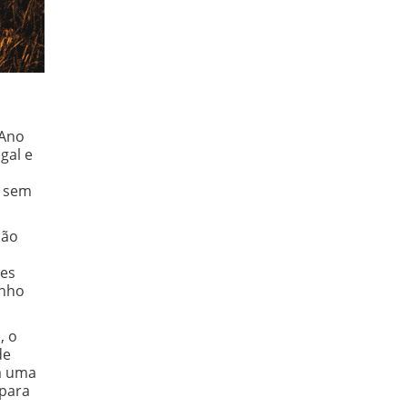
 Ano
gal e
o sem
ção
ões
enho
, o
de
 a uma
 para