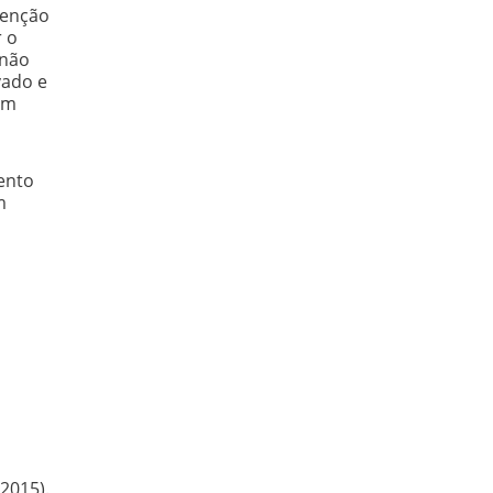
tenção
r o
enão
vado e
em
ento
m
2015).