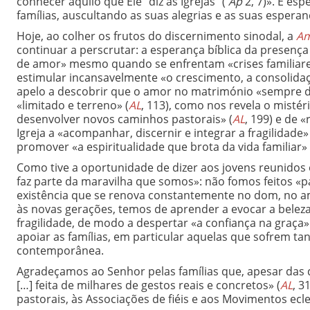
conhecer aquilo que Ele “diz às Igrejas” (
Ap
2, 7)». E esp
famílias, auscultando as suas alegrias e as suas espera
Hoje, ao colher os frutos do discernimento sinodal, a
Am
continuar a perscrutar: a esperança bíblica da presença
de amor» mesmo quando se enfrentam «crises familiare
estimular incansavelmente «o crescimento, a consolida
apelo a descobrir que o amor no matrimónio «sempre dá
«limitado e terreno» (
AL
, 113), como nos revela o misté
desenvolver novos caminhos pastorais» (
AL
, 199) e de 
Igreja a «acompanhar, discernir e integrar a fragilidade» 
promover «a espiritualidade que brota da vida familiar» 
Como tive a oportunidade de dizer aos jovens reunidos e
faz parte da maravilha que somos»: não fomos feitos «
existência que se renova constantemente no dom, no 
às novas gerações, temos de aprender a evocar a bele
fragilidade, de modo a despertar «a confiança na graça»
apoiar as famílias, em particular aquelas que sofrem ta
contemporânea.
Agradeçamos ao Senhor pelas famílias que, apesar das di
[…] feita de milhares de gestos reais e concretos» (
AL
, 3
pastorais, às Associações de fiéis e aos Movimentos ecl