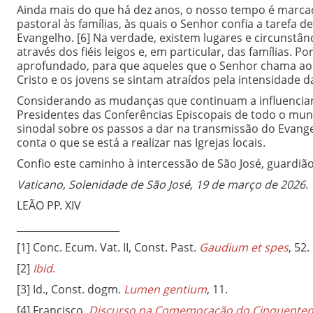
Ainda mais do que há dez anos, o nosso tempo é marca
pastoral às famílias, às quais o Senhor confia a tarefa 
Evangelho.
[6] Na verdade, existem lugares e circunstân
através dos fiéis leigos e, em particular, das famílias.
aprofundado, para que aqueles que o Senhor chama ao 
Cristo e os jovens se sintam atraídos pela intensidade d
Considerando as mudanças que continuam a influenciar a
Presidentes das Conferências Episcopais de todo o mun
sinodal sobre os passos a dar na transmissão do Evangel
conta o que se está a realizar nas Igrejas locais.
Confio este caminho à intercessão de São José, guardiã
Vaticano, Solenidade de São José, 19 de março de 2026.
LEÃO PP. XIV
_____________________
[1] Conc. Ecum. Vat. II, Const. Past.
Gaudium et spes
, 52.
[2]
Ibid
.
[3] Id., Const. dogm.
Lumen gentium
, 11.
[4] Francisco,
Discurso na Comemoração do Cinquentenár