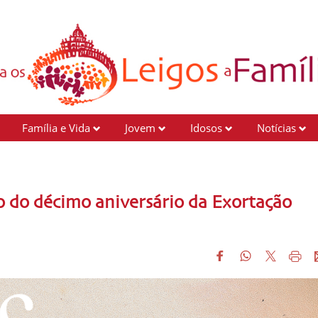
Família e Vida
Jovem
Idosos
Notícias
 do décimo aniversário da Exortação