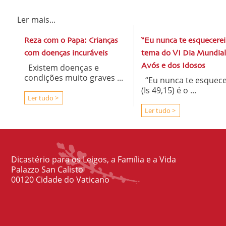
Ler mais...
Reza com o Papa: Crianças
“Eu nunca te esquecerei
com doenças incuráveis
tema do VI Dia Mundial
Existem doenças e
Avós e dos Idosos
condições muito graves ...
“Eu nunca te esquece
(Is 49,15) é o ...
Ler tudo >
Ler tudo >
Dicastério para os Leigos, a Família e a Vida
Palazzo San Calisto
00120 Cidade do Vaticano