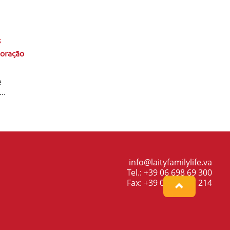
s
 oração
e
..
info@laityfamilylife.va
Tel.: +39 06 698 69 300
Fax: +39 06 698 87 214