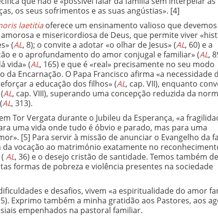
ecifica que não é «possível falar da família sem interpelar as
nças, os seus sofrimentos e as suas angústias».
[4]
oris laetitia
oferece um ensinamento valioso que devemos
 amorosa e misericordiosa de Deus, que permite viver «hist
s» (
AL
, 8); o convite a adotar «o olhar de Jesus» (
AL
, 60) e a
ção e o aprofundamento do amor conjugal e familiar» (
AL
, 8
 vida» (
AL
, 165) e que é «real» precisamente no seu modo
rio da Encarnação. O Papa Francisco afirma «a necessidade 
«reforçar a educação dos filhos» (
AL
, cap. VII), enquanto con
(
AL
, cap. VIII), superando uma concepção reduzida da norm
(
AL
, 313).
m Tor Vergata durante o Jubileu da Esperança, «a fragilida
para uma vida onde tudo é óbvio e parado, mas para uma
amor».
[5] Para servir à missão de anunciar o Evangelho da f
za da vocação ao matrimónio exatamente no reconheciment
 (
AL
, 36) e o desejo cristão de santidade. Temos também d
ntas formas de pobreza e violência presentes na sociedade
ficuldades e desafios, vivem «a espiritualidade do amor fa
15). Exprimo também a minha gratidão aos Pastores, aos a
esiais empenhados na pastoral familiar.