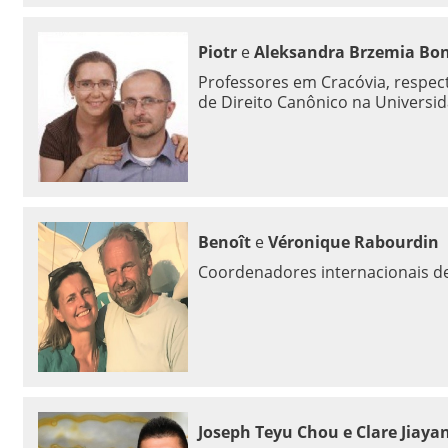
Piotr
e
Aleksandra Brzemia Bo
Professores em Cracóvia, respect
de Direito Canônico na Universida
Benoît
e
Véronique Rabourdin
Coordenadores internacionais d
Joseph Teyu Chou e Clare Jiaya