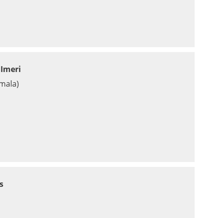
 Imeri
mala)
s