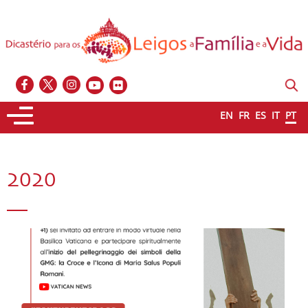
EN
FR
ES
IT
PT
2020