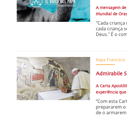
A mensagem de v
Mundial de Ora
"Cada criança
cada criança s
Deus." É o co
Papa Francisco
Admirabile 
A Carta Apostóli
experiência que
“Com esta Cart
prepararem o 
de o armarem n