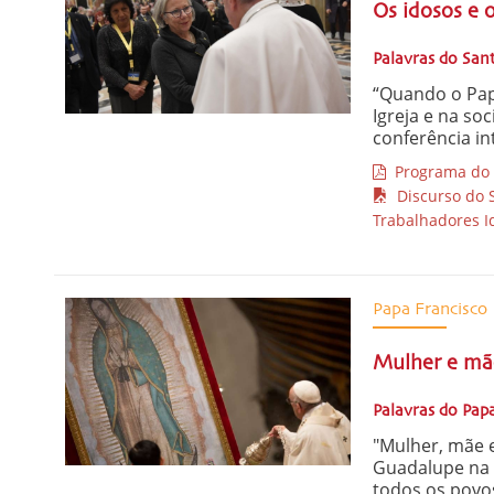
Os idosos e 
Palavras do San
“Quando o Papa
Igreja e na so
conferência in
Programa do C
Discurso do S
Trabalhadores I
Papa Francisco
Mulher e mã
Palavras do Pap
"Mulher, mãe e
Guadalupe na 
todos os povos