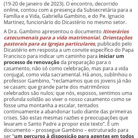
(19-20 de janeiro de 2023). O encontro, decorrido
online, contou com a presença da Subsecretária para a
Família e a Vida, Gabriella Gambino, e do Pe. Ignacio
Martinez, funcionário do Dicastério no mesmo setor.
A Dra. Gambino apresentou o documento
Itinerários
catecumenais para a vida matrimonial. Orientações
pastorais para as Igrejas particulares
, publicado pelo
Dicastério em resposta a um convite específico do Papa
Francisco para indicar um caminho para
iniciar um
processo de renovação
da preparação para o
casamento, não só como celebração, mas para a vida
conjugal, como vida sacramental. Há anos, sublinhou o
professor Gambino, “reclamamos que os jovens já não
se casam; que grande parte dos matrimônios
celebrados são nulos; que nós, esposos, sentimos uma
profunda solidão ao viver o nosso casamento como se
fosse uma montanha a escalar, tentados
continuamente a abandonar tudo diante das primeiras
crises. São estas mesmas razões e preocupações que
levaram o Santo Padre a propor este texto”. É um
documento – prossegue Gambino – estruturado para
ser “
um percurso à disposição para agentes em todos