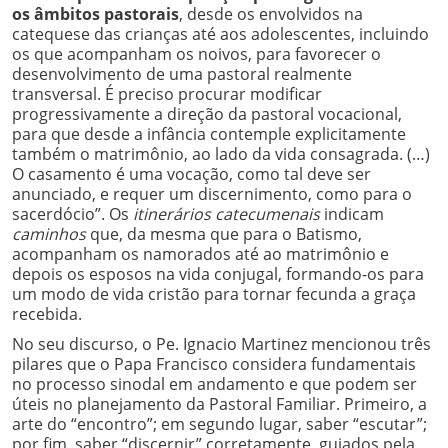
os âmbitos pastorais
, desde os envolvidos na
catequese das crianças até aos adolescentes, incluindo
os que acompanham os noivos, para favorecer o
desenvolvimento de uma pastoral realmente
transversal. É preciso procurar modificar
progressivamente a direção da pastoral vocacional,
para que desde a infância contemple explicitamente
também o matrimônio, ao lado da vida consagrada. (…)
O casamento é uma vocação, como tal deve ser
anunciado, e requer um discernimento, como para o
sacerdócio”. Os
itinerários catecumenais
indicam
caminhos
que, da mesma que para o Batismo,
acompanham os namorados até ao matrimônio e
depois os esposos na vida conjugal, formando-os para
um modo de vida cristão para tornar fecunda a graça
recebida.
No seu discurso, o Pe. Ignacio Martinez mencionou três
pilares que o Papa Francisco considera fundamentais
no processo sinodal em andamento e que podem ser
úteis no planejamento da Pastoral Familiar. Primeiro, a
arte do “encontro”; em segundo lugar, saber “escutar”;
por fim, saber “discernir” corretamente, guiados pela