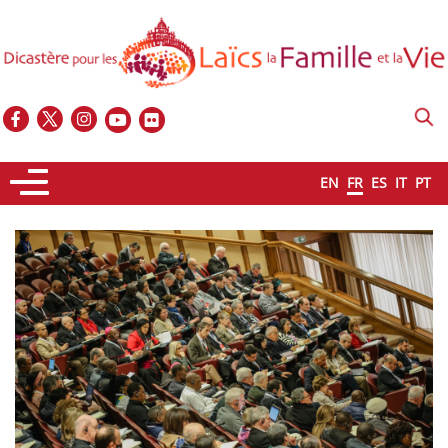
EN
FR
ES
IT
PT