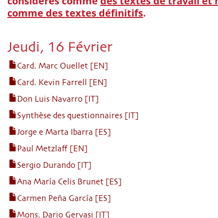
considérés comme
des textes de travail et
comme des textes définitifs
.
Jeudi, 16 Février
Card. Marc Ouellet [EN]
Card. Kevin Farrell [EN]
Don Luis Navarro [IT]
Synthèse des questionnaires [IT]
Jorge e Marta Ibarra [ES]
Paul Metzlaff [EN]
Sergio Durando [IT]
Ana María Celis Brunet [ES]
Carmen Peña García [ES]
Mons. Dario Gervasi [IT]