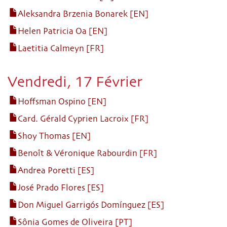
Aleksandra Brzenia Bonarek [EN]
Helen Patricia Oa [EN]
Laetitia Calmeyn [FR]
Vendredi, 17 Février
Hoffsman Ospino [EN]
Card. Gérald Cyprien Lacroix [FR]
Shoy Thomas [EN]
Benoît & Véronique Rabourdin [FR]
Andrea Poretti [ES]
José Prado Flores [ES]
Don Miguel Garrigós Domínguez [ES]
Sônia Gomes de Oliveira [PT]