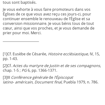
tous sont baptisés.
Je vous exhorte à vous faire promoteurs dans vos
Églises de ce que vous avez reçu ces jours-ci, pour
continuer ensemble le renouveau de l’Église et sa
conversion missionnaire. Je vous bénis tous de tout
cœur, ainsi que vos proches, et je vous demande de
prier pour moi. Merci.
______________________
[1]Cf. Eusèbe de Césarée,
Histoire ecclésiastique
, IV, 15,
pp. 1-43.
[2]Cf.
Actes du
martyre
de
Justin
et de ses
compagnons
,
chap. 1-5 ;
PG
6, pp. 1366-1371.
[3]III
Conférence générale
de
l’Épiscopat
latino
-
américain
,
Document final
, Puebla 1979, n. 786.