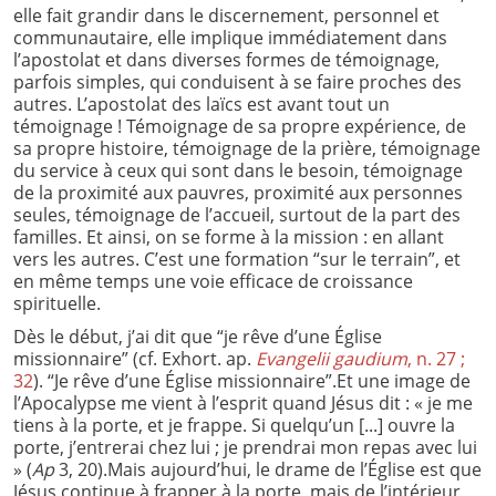
elle fait grandir dans le discernement, personnel et
communautaire, elle implique immédiatement dans
l’apostolat et dans diverses formes de témoignage,
parfois simples, qui conduisent à se faire proches des
autres. L’apostolat des laïcs est avant tout un
témoignage ! Témoignage de sa propre expérience, de
sa propre histoire, témoignage de la prière, témoignage
du service à ceux qui sont dans le besoin, témoignage
de la proximité aux pauvres, proximité aux personnes
seules, témoignage de l’accueil, surtout de la part des
familles. Et ainsi, on se forme à la mission : en allant
vers les autres. C’est une formation “sur le terrain”, et
en même temps une voie efficace de croissance
spirituelle.
Dès le début, j’ai dit que “je rêve d’une Église
missionnaire” (cf. Exhort. ap.
Evangelii gaudium
, n. 27 ;
32
). “Je rêve d’une Église missionnaire”.Et une image de
l’Apocalypse me vient à l’esprit quand Jésus dit : « je me
tiens à la porte, et je frappe. Si quelqu’un [...] ouvre la
porte, j’entrerai chez lui ; je prendrai mon repas avec lui
» (
Ap
3, 20).Mais aujourd’hui, le drame de l’Église est que
Jésus continue à frapper à la porte, mais de l’intérieur,