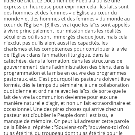
fidèle de Dieu. Le Document de Puebla a utilisé une
expression heureuse pour exprimer cela : les laïcs sont
des hommes et des femmes « d’Église au cœur du
monde » et des hommes et des femmes « du monde au
cœur de l’Église ».
[3]Il est vrai que les laïcs sont appelés
à vivre principalement leur mission dans les réalités
séculières où ils sont immergés chaque jour, mais cela
n’exclut pas qu’ils aient aussi les capacités, les
charismes et les compétences pour contribuer à la vie
de l’Église : dans l’animation liturgique, dans la
catéchèse, dans la formation, dans les structures de
gouvernement, dans l’administration des biens, dans la
programmation et la mise en œuvre des programmes
pastoraux, etc. C’est pourquoi les pasteurs doivent être
formés, dès le temps du séminaire, à une collaboration
quotidienne et ordinaire avec les laïcs, de sorte que le
fait de vivre la communion devienne pour eux une
manière naturelle d’agir, et non un fait extraordinaire et
occasionnel. Une des pires choses qui arrive chez un
pasteur est d’oublier le Peuple dont il est issu, le
manque de mémoire. On peut lui adresser cette parole
de la Bible si répétée : "Souviens-toi"; "souviens-toi d’où
tu as été tiré, du troupeau dont tu as été tiré pour le