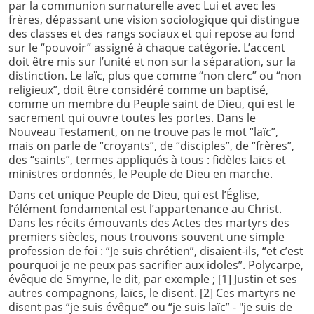
par la communion surnaturelle avec Lui et avec les
frères, dépassant une vision sociologique qui distingue
des classes et des rangs sociaux et qui repose au fond
sur le “pouvoir” assigné à chaque catégorie. L’accent
doit être mis sur l’unité et non sur la séparation, sur la
distinction. Le laïc, plus que comme “non clerc” ou “non
religieux”, doit être considéré comme un baptisé,
comme un membre du Peuple saint de Dieu, qui est le
sacrement qui ouvre toutes les portes. Dans le
Nouveau Testament, on ne trouve pas le mot “laïc”,
mais on parle de “croyants”, de “disciples”, de “frères”,
des “saints”, termes appliqués à tous : fidèles laïcs et
ministres ordonnés, le Peuple de Dieu en marche.
Dans cet unique Peuple de Dieu, qui est l’Église,
l’élément fondamental est l’appartenance au Christ.
Dans les récits émouvants des Actes des martyrs des
premiers siècles, nous trouvons souvent une simple
profession de foi : “Je suis chrétien”, disaient-ils, “et c’est
pourquoi je ne peux pas sacrifier aux idoles”. Polycarpe,
évêque de Smyrne, le dit, par exemple ;
[1] Justin et ses
autres compagnons, laïcs, le disent.
[2] Ces martyrs ne
disent pas “je suis évêque” ou “je suis laïc” - "je suis de