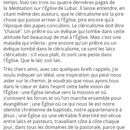
temps, lisez ces trois ou quatre dernières pages de
la
Méditation sur l'Église
de Lubac. Il laisse entendre, en
citant même des auteurs, que le cléricalisme est la pire
chose qui puisse arriver à l'Église, pire encore qu'à
l'époque des papes concubins. Le cléricalisme doit être
"chassé". Un prêtre ou un évêque qui tombe dans cette
attitude fait beaucoup de mal à l'Église. Mais c'est une
maladie qui infecte : pire encore qu'un prêtre ou un
évêque tombé dans le cléricalisme, ce sont les laïcs
cléricalisés : s'il vous plaît, ils sont une peste dans
l'Église. Que le laïc soit laïc.
Très chers amis, avec ces quelques brefs rappels, j’ai
voulu indiquer un idéal, une inspiration qui peut nous
aider sur le chemin. Je voudrais que nous ayons tous
dans le cœur et dans l’esprit cette belle vision de
l’Église : une Église tendue vers la mission et où
s’unissent les forces et où l’on marche ensemble pour
évangéliser ; une Église où ce qui nous lie est notre
identité chrétienne de baptisés, notre appartenance à
Jésus ; une Église où une véritable fraternité est vécue
entre laïcs et pasteurs, travaillant côte à côte chaque
jour, dans tous les domaines de la pastorale, parce que