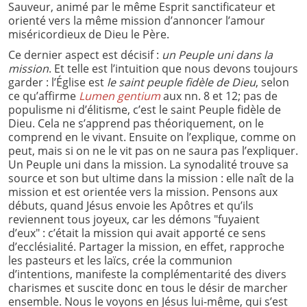
Sauveur, animé par le même Esprit sanctificateur et
orienté vers la même mission d’annoncer l’amour
miséricordieux de Dieu le Père.
Ce dernier aspect est décisif :
un Peuple uni dans la
mission
. Et telle est l’intuition que nous devons toujours
garder : l’Église est
le saint peuple fidèle de Dieu
, selon
ce qu’affirme
Lumen gentium
aux nn. 8 et 12; pas de
populisme ni d’élitisme, c’est le saint Peuple fidèle de
Dieu. Cela ne s’apprend pas théoriquement, on le
comprend en le vivant. Ensuite on l’explique, comme on
peut, mais si on ne le vit pas on ne saura pas l’expliquer.
Un Peuple uni dans la mission. La synodalité trouve sa
source et son but ultime dans la mission : elle naît de la
mission et est orientée vers la mission. Pensons aux
débuts, quand Jésus envoie les Apôtres et qu’ils
reviennent tous joyeux, car les démons "fuyaient
d’eux" : c’était la mission qui avait apporté ce sens
d’ecclésialité. Partager la mission, en effet, rapproche
les pasteurs et les laïcs, crée la communion
d’intentions, manifeste la complémentarité des divers
charismes et suscite donc en tous le désir de marcher
ensemble. Nous le voyons en Jésus lui-même, qui s’est