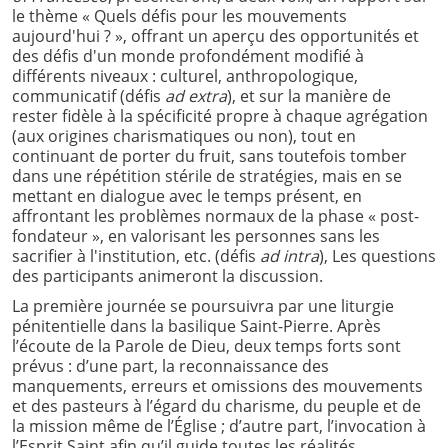
le thème « Quels défis pour les mouvements
aujourd'hui ? », offrant un aperçu des opportunités et
des défis d'un monde profondément modifié à
différents niveaux : culturel, anthropologique,
communicatif (défis
ad extra
), et sur la manière de
rester fidèle à la spécificité propre à chaque agrégation
(aux origines charismatiques ou non), tout en
continuant de porter du fruit, sans toutefois tomber
dans une répétition stérile de stratégies, mais en se
mettant en dialogue avec le temps présent, en
affrontant les problèmes normaux de la phase « post-
fondateur », en valorisant les personnes sans les
sacrifier à l'institution, etc. (défis
ad intra
), Les questions
des participants animeront la discussion.
La première journée se poursuivra par une liturgie
pénitentielle dans la basilique Saint-Pierre. Après
l’écoute de la Parole de Dieu, deux temps forts sont
prévus : d’une part, la reconnaissance des
manquements, erreurs et omissions des mouvements
et des pasteurs à l’égard du charisme, du peuple et de
la mission même de l’Église ; d’autre part, l’invocation à
l’Esprit Saint afin qu’il guide toutes les réalités