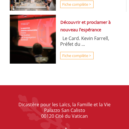
Fiche complète >
Découvrir et proclamer à
nouveau l'espérance
Le Card. Kevin Farrell,
Préfet du ...
Fiche complète >
Dicastère pour les Laïcs, la Famille et la Vie
Palazzo San Calisto
00120 Cité du Vatican