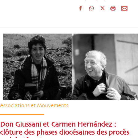
Associations et Mouvements
Don Giussani et Carmen Hernández :
clôture des phases diocésaines des procès