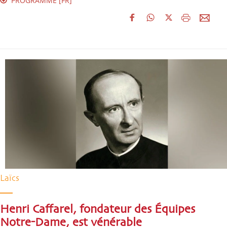
PROGRAMME [FR]
Laïcs
Henri Caffarel, fondateur des Équipes
Notre-Dame, est vénérable