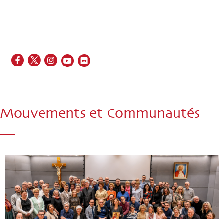
EN
FR
ES
IT
PT
Mouvements et Communautés