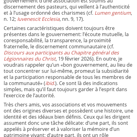
gouvernement d’une association est soumis au
discernement des pasteurs, qui veillent à l’authenticité
et à l’usage ordonné des charismes (cf.
Lumen gentium
,
n. 12;
Iuvenescit Ecclesia
, nn. 9, 17).
Certaines caractéristiques doivent toujours être
présentes dans le gouvernement: l’écoute mutuelle, la
coresponsabilité, la transparence, la proximité
fraternelle, le discernement communautaire (cf.
Discours aux participants au Chapitre général des
Légionnaires du Christ
, 19 février 2026). En outre, je
voudrais rappeler qu’un «bon gouvernement, au lieu de
tout concentrer sur lui-même, promeut la subsidiarité
et la participation responsable de tous les membres de
la communauté» (
ibid
.
). Ce sont là des indications
simples, mais qu’il faut toujours garder à l’esprit dans
l’exercice de l’autorité.
Très chers amis, vos associations et vos mouvements
ont des origines diverses et possèdent une histoire, une
identité et des idéaux bien définis. Ceux qui les dirigent
assument donc une tâche délicate: d’une part, ils sont
appelés à préserver et à valoriser la mémoire d’un
patrimoine vivant; d’autre part, ils ont un rôle