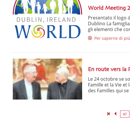
World Meeting 20
Presentato il logo d
Dublino La famiglia,
gli elementi che co
Per saperne di pi
En route vers la
Le 24 octobre se son
Famille et la Vie et
des Familles qui se 
47