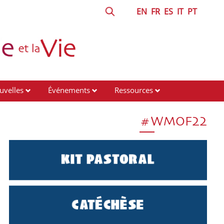
EN
FR
ES
IT
PT
uvelles
Événements
Ressources
#WMOF22