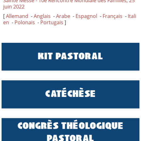
Sainte Messe - 10e Rencontre Mondiale des Familles, 25
juin 2022
[
Allemand
-
Anglais
-
Arabe
-
Espagnol
-
Français
-
Itali
en
-
Polonais
-
Portugais
]