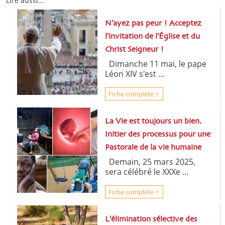
Lire aussi...
N'ayez pas peur ! Acceptez
l'invitation de l'Église et du
Christ Seigneur !
Dimanche 11 mai, le pape
Léon XIV s'est ...
Fiche complète >
La Vie est toujours un bien.
Initier des processus pour une
Pastorale de la vie humaine
Demain, 25 mars 2025,
sera célébré le XXXe ...
Fiche complète >
L'élimination sélective des