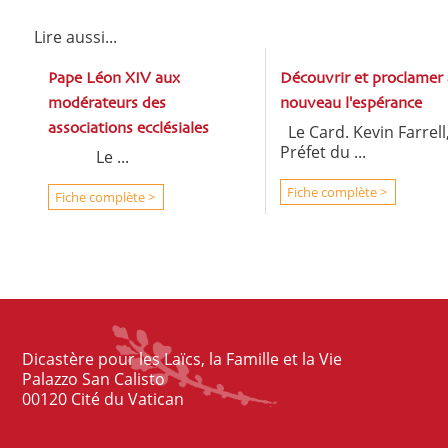
Lire aussi...
Pape Léon XIV aux
Découvrir et proclamer 
modérateurs des
nouveau l'espérance
associations ecclésiales
Le Card. Kevin Farrell
Préfet du ...
Le ...
Fiche complète >
Fiche complète >
Dicastère pour les Laïcs, la Famille et la Vie
Palazzo San Calisto
00120 Cité du Vatican