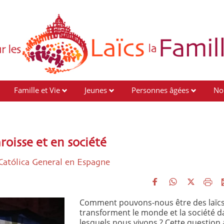
Famille et Vie
Jeunes
Personnes âgées
No
oisse et en société
 Católica General en Espagne
Comment pouvons-nous être des laïcs
transforment le monde et la société d
lesquels nous vivons ? Cette question 