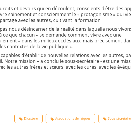
droits et devoirs qui en découlent, conscients d'être des ap
ivre sainement et consciemment le « protagonisme » qui vi
 partage avec les autres, cultivant la formation
s pas nous désincarner de la réalité dans laquelle nous vivon
ion à ce que chacun « se demande comment vivre avec une
ulement « dans les milieux ecclésiaux, mais précisément dan
es contextes de la vie publique ».
pables d'établir de nouvelles relations avec les autres, b
eil. Notre mission – a conclu le sous-secrétaire - est une mis
c les autres frères et sœurs, avec les curés, avec les évêqu
Dicastère
Associations de laïques
Sous-sécretaire