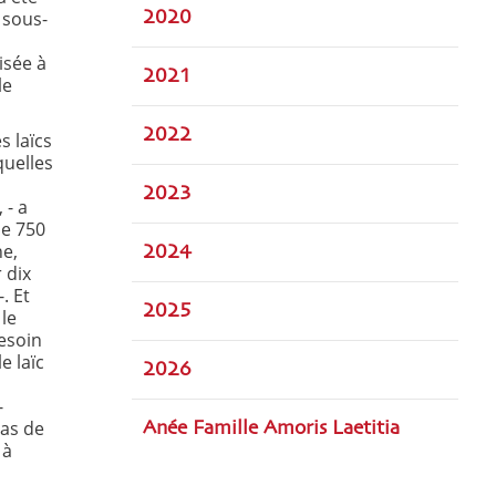
 sous-
2020
isée à
2021
le
2022
 laïcs
quelles
2023
 - a
ue 750
ne,
2024
 dix
. Et
2025
 le
esoin
e laïc
2026
-
pas de
Anée Famille Amoris Laetitia
 à