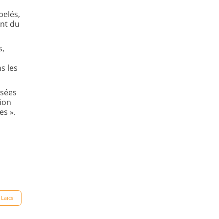
pelés,
ent du
s,
s les
asées
sion
es ».
 Laïcs