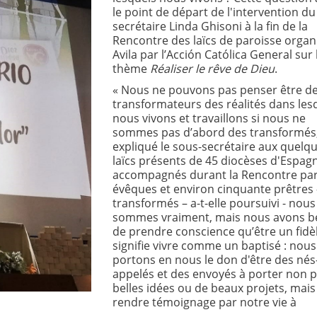
le point de départ de l'intervention du
secrétaire Linda Ghisoni à la fin de la
Rencontre des laïcs de paroisse organ
Avila par l’Acción Católica General sur 
thème
Réaliser le rêve de Dieu
.
« Nous ne pouvons pas penser être des
transformateurs des réalités dans les
nous vivons et travaillons si nous ne
sommes pas d’abord des transformés,
expliqué le sous-secrétaire aux quelq
laïcs présents de 45 diocèses d'Espag
accompagnés durant la Rencontre par
évêques et environ cinquante prêtres -
transformés – a-t-elle poursuivi - nous
sommes vraiment, mais nous avons b
de prendre conscience qu’être un fidèl
signifie vivre comme un baptisé : nous
portons en nous le don d'être des nés
appelés et des envoyés à porter non 
belles idées ou de beaux projets, mais
rendre témoignage par notre vie à