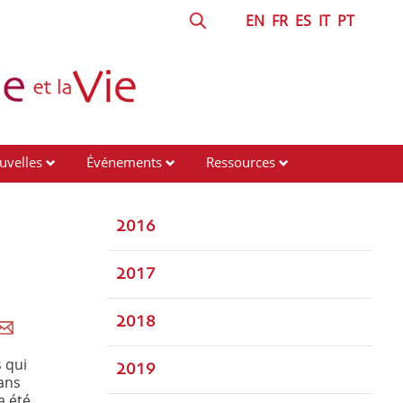
EN
FR
ES
IT
PT
uvelles
Événements
Ressources
2016
2017
2018
 qui
2019
ans
a été