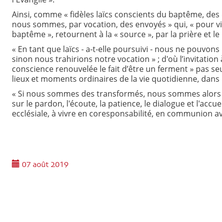
Ainsi, comme « fidèles laïcs conscients du baptême, des 
nous sommes, par vocation, des envoyés » qui, « pour v
baptême », retournent à la « source », par la prière et le
« En tant que laïcs - a-t-elle poursuivi - nous ne pouvon
sinon nous trahirions notre vocation » ; d'où l’invitat
conscience renouvelée le fait d’être un ferment » pas se
lieux et moments ordinaires de la vie quotidienne, dans l
« Si nous sommes des transformés, nous sommes alors ca
sur le pardon, l'écoute, la patience, le dialogue et l'accu
ecclésiale, à vivre en coresponsabilité, en communion ave
07 août 2019