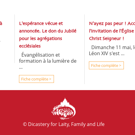
à
L'espérance vécue et
N'ayez pas peur ! Ac
annoncée. Le don du Jubilé
l'invitation de l'Église
,
pour les agrégations
Christ Seigneur !
ecclésiales
Dimanche 11 mai, l
Léon XIV s'est ...
Évangélisation et
formation à la lumière de
Fiche complète >
...
Fiche complète >
© Dicastery for Laity, Family and Life