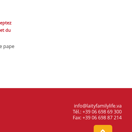
ceptez
 et du
e pape
info@laityfamilylife.va
Tél.: +39 06 698 69 300
Fax: +39 06 698 87 214