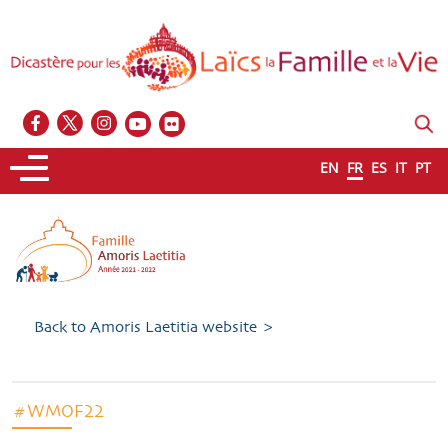
EN
FR
ES
IT
PT
Back to Amoris Laetitia website >
#WMOF22