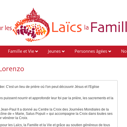
Famille et Vie
Jeunes
Personnes âgées
No
 Lorenzo
 C'est un lieu de prière où l'on peut découvrir Jésus et l'Eglise
puissent nourrir et approfondir leur foi par la prière, les sacrements et la
 Jean-Paul II a donné au Centre la Croix des Journées Mondiales de la
'icône de « Marie, Salus Populi » qui accompagne la Croix dans toutes ses
 vénérer la Croix.
ur les Laïcs, la Famille et la Vie et grâce au soutien généreux de tous