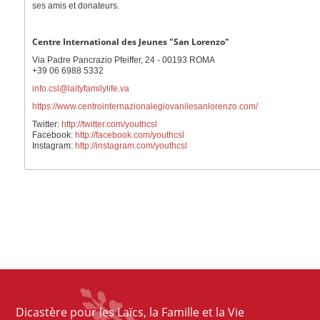
ses amis et donateurs.
Centre International des Jeunes "San Lorenzo"
Via Padre Pancrazio Pfeiffer, 24 - 00193 ROMA
+39 06 6988 5332
info.csl@laityfamilylife.va
https://www.centrointernazionalegiovanilesanlorenzo.com/
Twitter:
http://twitter.com/youthcsl
Facebook:
http://facebook.com/youthcsl
Instagram:
http://instagram.com/youthcsl
Dicastère pour les Laïcs, la Famille et la Vie