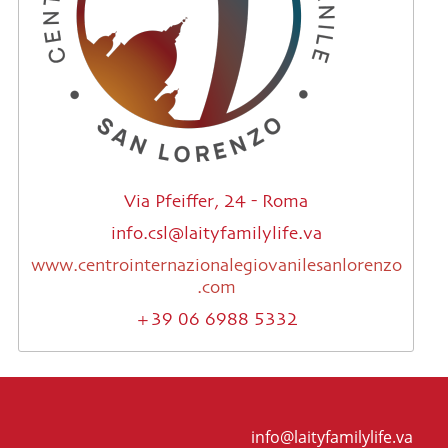
Via Pfeiffer, 24 - Roma
info.csl@laityfamilylife.va
www.centrointernazionalegiovanilesanlorenzo
.com
+39 06 6988 5332
info@laityfamilylife.va