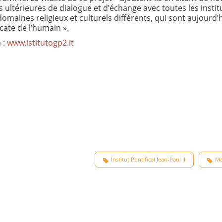
s ultérieures de dialogue et d’échange avec toutes les instit
maines religieux et culturels différents, qui sont aujourd’
cate de l’humain ».
 :
www.istitutogp2.it
Institut Pontifical Jean-Paul II
Ma