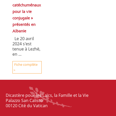
catéchuménaux
pour la vie
conjugale »
présentés en
Albanie
Le 20 avril
2024 s'est
tenue à Lezhë,
en ...
Fiche complète
>
Dicastère pour les Laïcs, la Famille et la Vie
Palazzo San Calisto
00120 Cité du Vatican