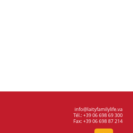
info@laityfamilylife.va
Tél.: +39 06 698 69 300
Fax: +39 06 698 87 214