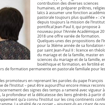
contribution des diverses sciences
humaines, et préparer prêtres, religie
laïcs à assumer une fonction académi
pastorale toujours plus qualifiée » : c’e
depuis toujours la mission de l’Institut
pontifical Jean-Paul II, qui propose à
nouveau pour l’Année Académique 20
2018 une offre variée de formation.
Quelques-unes des propositions de l’In
pour la 36ème année de sa fondation 
par saint Jean-Paul II : licence en théol
du mariage et de la famille, master en
sciences du mariage et de la famille, e
bioéthique et formation, en fertilité et
cours de formation permanente en pastorale familiale pour le
ent les promoteurs en reprenant les paroles du pape François
de l’Institut – peut être aujourd’hui encore mieux reconn
 discernement des signes des temps a ramené avec vigueur à
, la profondeur et la délicatesse des liens générés à partir 
oppement qu’a connu l’Institut sur les cinq continents confi
gramme. La vitalité de ce projet – ajoutent-ils en citant de n