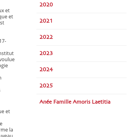
2020
ux et
que et
2021
st
2022
17-
stitut
2023
voulue
ogie
2024
n
2025
s
Anée Famille Amoris Laetitia
ue et
de
rme la
ouveau