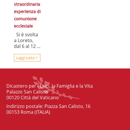
straordinaria
esperienza di
comunione
ecclesiale
Si è svolta
a Loreto,
dal 6 al 12 ...
Leggi tutto >
Dicastero per i Laici, la Famiglia e la Vita
Palazzo San Calisto
00120 Città del Vaticano
Indirizzo postale: Piazza San Calisto, 16
00153 Roma (ITALIA)