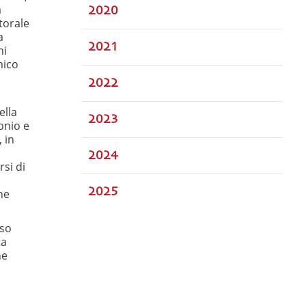
a
2020
torale
a
2021
ni
mico
2022
ella
2023
onio e
 in
2024
si di
2025
ne
rso
ta
ne