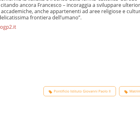
citando ancora Francesco – incoraggia a sviluppare ulterior
oni accademiche, anche appartenenti ad aree religiose e cultur
delicatissima frontiera dell’umano”.
ogp2.it
Pontificio Istituto Giovanni Paolo II
Matri