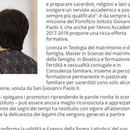
e preparare sacerdoti, religiosi e laici 
svolgere un servizio accademico e pas
sempre più qualificato”: è da sempre l
missione del Pontificio Istituto Giovan
Paolo II, che anche per l’Anno Accade
2017-2018 propone una ricca offerta
formativa.
Licenza in Teologia del matrimonio e d
famiglia, Master in Scienze del matrim
della famiglia, in Bioetica e formazione,
Fertilità e sessualità coniugale e in
Consulenza familiare, insieme ai percor
formazione permanente in pastorale
familiare per sacerdoti sono solo alcu
ione, voluta da San Giovanni Paolo II.
 – spiegano i promotori riprendendo le parole rivolte lo sco
stituto – può essere ancora meglio riconosciuta e apprezza
ento dei segni dei tempi ha restituito con vigore all’attenzio
 e la delicatezza dei legami che vengono generati a partire
onferma la validità e il senso della forma ‘cattolica’ del suo