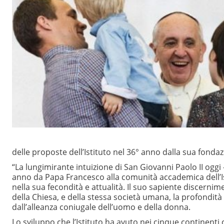
delle proposte dell’Istituto nel 36° anno dalla sua fondaz
“La lungimirante intuizione di San Giovanni Paolo II oggi
anno da Papa Francesco alla comunità accademica dell’I
nella sua fecondità e attualità. Il suo sapiente discernim
della Chiesa, e della stessa società umana, la profondità
dall’alleanza coniugale dell’uomo e della donna.
Lo sviluppo che l’Istituto ha avuto nei cinque continenti c