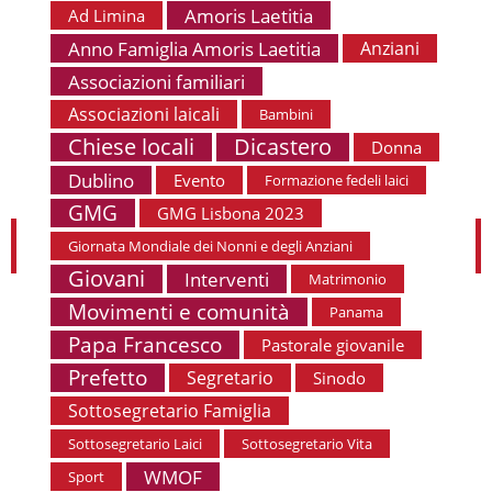
Amoris Laetitia
Ad Limina
Anno Famiglia Amoris Laetitia
Anziani
Associazioni familiari
Associazioni laicali
Bambini
Chiese locali
Dicastero
Donna
Dublino
Evento
Formazione fedeli laici
GMG
GMG Lisbona 2023
Giornata Mondiale dei Nonni e degli Anziani
Giovani
Interventi
Matrimonio
Movimenti e comunità
Panama
Papa Francesco
Pastorale giovanile
Prefetto
Segretario
Sinodo
Sottosegretario Famiglia
Sottosegretario Laici
Sottosegretario Vita
WMOF
Sport