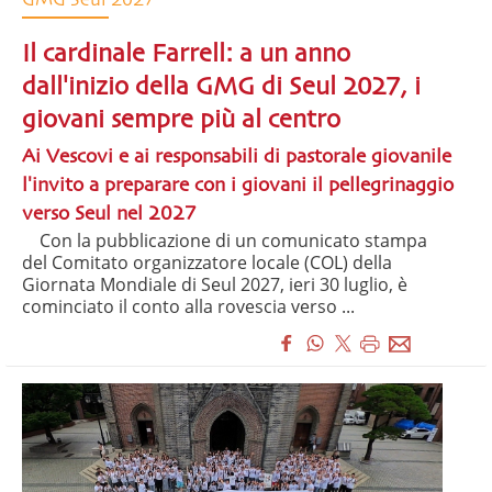
GMG Seul 2027
Il cardinale Farrell: a un anno
dall'inizio della GMG di Seul 2027, i
giovani sempre più al centro
Ai Vescovi e ai responsabili di pastorale giovanile
l'invito a preparare con i giovani il pellegrinaggio
verso Seul nel 2027
Con la pubblicazione di un comunicato stampa
del Comitato organizzatore locale (COL) della
Giornata Mondiale di Seul 2027, ieri 30 luglio, è
cominciato il conto alla rovescia verso ...