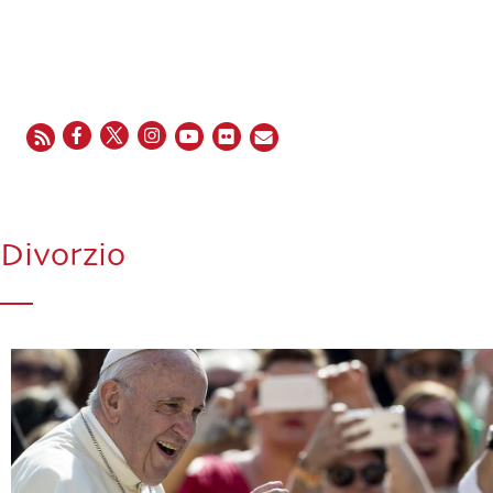
EN
FR
ES
IT
PT
Divorzio