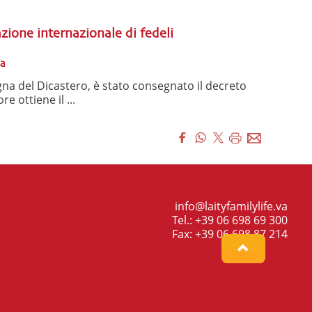
azione internazionale di fedeli
za
na del Dicastero, è stato consegnato il decreto
e ottiene il ...
info@laityfamilylife.va
Tel.: +39 06 698 69 300
Fax: +39 06 698 87 214