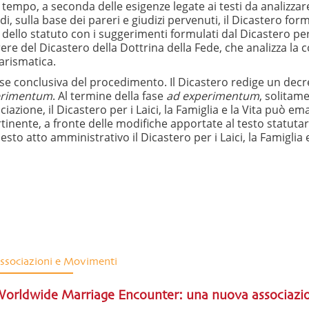
tempo, a seconda delle esigenze legate ai testi da analizzare,
di, sulla base dei pareri e giudizi pervenuti, il Dicastero for
sto dello statuto con i suggerimenti formulati dal Dicastero pe
arere del Dicastero della Dottrina della Fede, che analizza la 
carismatica.
fase conclusiva del procedimento. Il Dicastero redige un decr
erimentum
. Al termine della fase
ad experimentum
, solitam
iazione, il Dicastero per i Laici, la Famiglia e la Vita può e
ertinente, a fronte delle modifiche apportate al testo statut
to atto amministrativo il Dicastero per i Laici, la Famiglia e
ssociazioni e Movimenti
orldwide Marriage Encounter: una nuova associazion