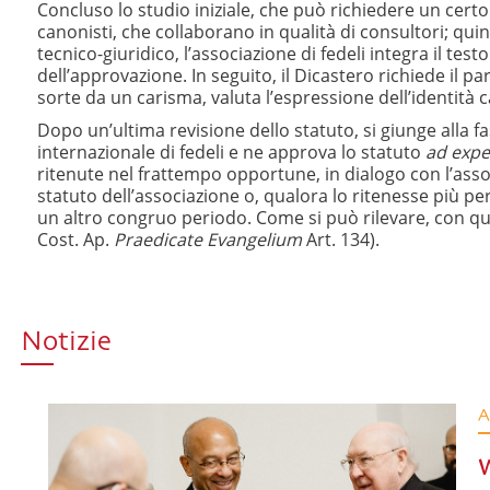
Concluso lo studio iniziale, che può richiedere un certo 
canonisti, che collaborano in qualità di consultori; quin
tecnico-giuridico, l’associazione di fedeli integra il te
dell’approvazione. In seguito, il Dicastero richiede il p
sorte da un carisma, valuta l’espressione dell’identità 
Dopo un’ultima revisione dello statuto, si giunge alla 
internazionale di fedeli e ne approva lo statuto
ad exp
ritenute nel frattempo opportune, in dialogo con l’assoc
statuto dell’associazione o, qualora lo ritenesse più p
un altro congruo periodo. Come si può rilevare, con ques
Cost. Ap.
Praedicate Evangelium
Art. 134).
Notizie
A
W