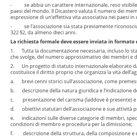
- se abbia un carattere internazionale, reso visibile d
paesi del mondo. Il Dicastero valuta il numero dei membri
espressione di un'effettiva vita associativa nei paesi in 
- se l’associazione sia stata previamente riconosciuta 
322 §2, da almeno dieci anni.
La richiesta formale deve essere inviata in format
1. Tutta la documentazione necessaria, incluso lo statut
che svolge, del numero approssimativo dei membri e dell
2. Un progetto di statuto internazionale elaborato dal
costituisce il diritto proprio che organizza la vita dell
a. brevi cenni storici sull’associazione, come premes
b. descrizione della natura giuridica e l’indicazione de
c. presentazione del carisma (laddove è presente) e de
d. obiettivi statutari dell'associazione e sue attività pr
e. indicazioni sulle diverse categorie di membri, speci
condizioni di membro e procedura per la dimissione;
f. descrizione della struttura, della composizione e d