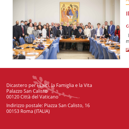
I
C
N
m
Dicastero per i Laici, la Famiglia e la Vita
Palazzo San Calisto
00120 Città del Vaticano
Indirizzo postale: Piazza San Calisto, 16
00153 Roma (ITALIA)