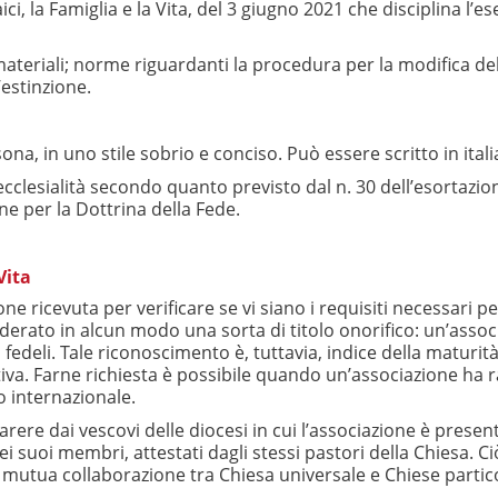
i, la Famiglia e la Vita, del 3 giugno 2021 che disciplina l’es
teriali; norme riguardanti la procedura per la modifica dell
’estinzione.
na, in uno stile sobrio e conciso. Può essere scritto in ita
 ecclesialità secondo quanto previsto dal n. 30 dell’esortaz
ne per la Dottrina della Fede.
Vita
ricevuta per verificare se vi siano i requisiti necessari pe
rato in alcun modo una sorta di titolo onorifico: un’assoc
 fedeli. Tale riconoscimento è, tuttavia, indice della maturit
iva. Farne richiesta è possibile quando un’associazione ha ra
o internazionale.
rere dai vescovi delle diocesi in cui l’associazione è present
 dei suoi membri, attestati dagli stessi pastori della Chiesa. 
utua collaborazione tra Chiesa universale e Chiese partico