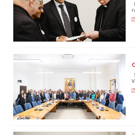
M
r
C
S
V
A