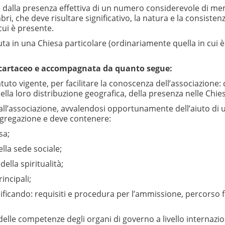
alla presenza effettiva di un numero considerevole di membr
, che deve risultare significativo, la natura e la consistenz
cui è presente.
in una Chiesa particolare (ordinariamente quella in cui è na
o cartaceo e accompagnata da quanto segue:
o vigente, per facilitare la conoscenza dell’associazione: del
a loro distribuzione geografica, della presenza nelle Chiese
l’associazione, avvalendosi opportunamente dell’aiuto di un
’aggregazione e deve contenere:
sa;
lla sede sociale;
lla spiritualità;
incipali;
ficando: requisiti e procedura per l’ammissione, percorso for
elle competenze degli organi di governo a livello internazi