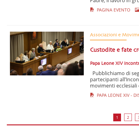
Padre, il lavoro in gru
PAGINA EVENTO
Associazioni e Movim
Custodite e fate cr
Papa Leone XIV incontra
Pubblichiamo di segu
partecipanti all’Incon
movimenti ecclesiali 
PAPA LEONE XIV - D
1
2