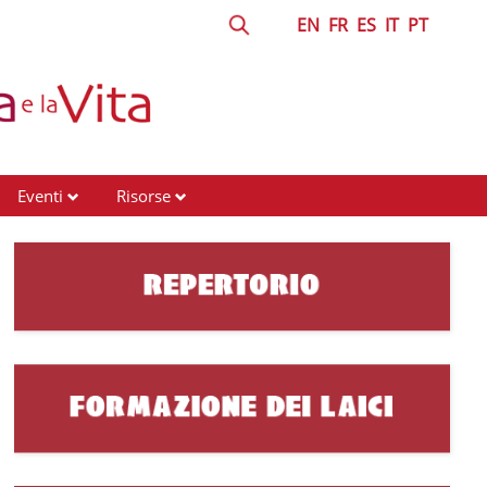
EN
FR
ES
IT
PT
Eventi
Risorse