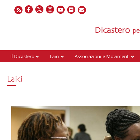
Il Dicastero
Laici
Associazioni e Movimenti
Laici