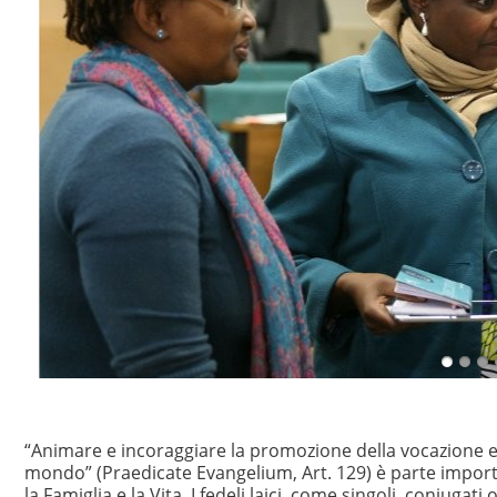
“Animare e incoraggiare la promozione della vocazione e de
mondo” (Praedicate Evangelium, Art. 129) è parte importa
la Famiglia e la Vita. I fedeli laici, come singoli, coniug