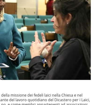
lla missione dei fedeli laici nella Chiesa e nel
nte del lavoro quotidiano del Dicastero per i Laici,
ati o no, e come membri appartenenti ad associazioni,