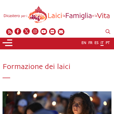
EN
FR
ES
IT
PT
Formazione dei laici