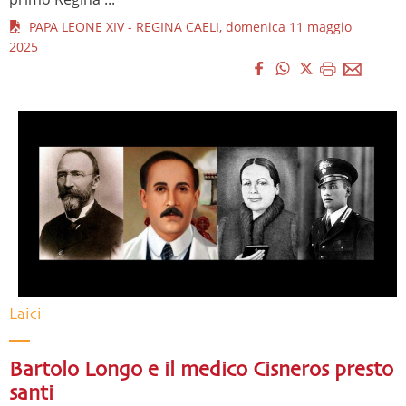
PAPA LEONE XIV - REGINA CAELI, domenica 11 maggio
2025
Laici
Bartolo Longo e il medico Cisneros presto
santi