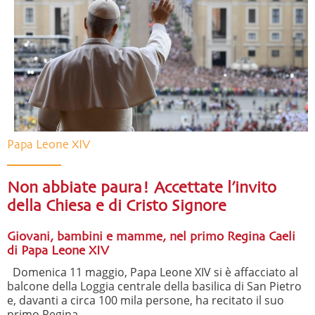
Papa Leone XIV
Non abbiate paura! Accettate l’invito
della Chiesa e di Cristo Signore
Giovani, bambini e mamme, nel primo Regina Caeli
di Papa Leone XIV
Domenica 11 maggio, Papa Leone XIV si è affacciato al
balcone della Loggia centrale della basilica di San Pietro
e, davanti a circa 100 mila persone, ha recitato il suo
primo Regina ...