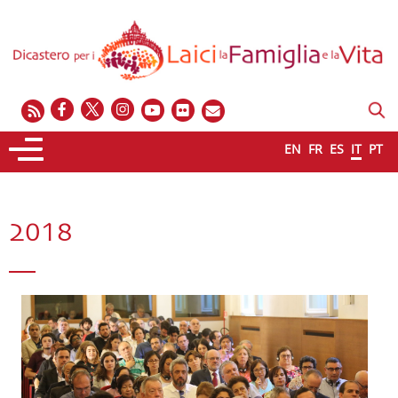
EN
FR
ES
IT
PT
2018