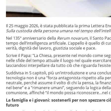
Il 25 maggio 2026, è stata pubblicata la prima Lettera Enc
Sulla custodia della persona umana nel tempo dell'intelli
Nel 135° anniversario della
Rerum novarum
, il Santo Pa
tempo dell’intelligenza artificiale. L’appello è quello d
verità, dignità del lavoro, giustizia sociale e pace.
Scrive il Papa: "La Chiesa, presente nel mondo come seg
nelle sfide del tempo attuale il luogo nel quale esercitare 
lasciandosi interpellare da tutto ciò che riguarda l’esiste
Suddivisa in 5 capitoli, più un’introduzione e una conclu
tecnologia non è una “forza antagonista rispetto alla pers
neutrale, perché assume il volto di chi la pensa, la finanzi
nel bene” e a “rimanere umani”, seguendo la logica della 
comunione, affinché “il mondo possa riconoscere…nel cuo
La famiglia e i giovani: sostenerli per non spezzare c
futuro