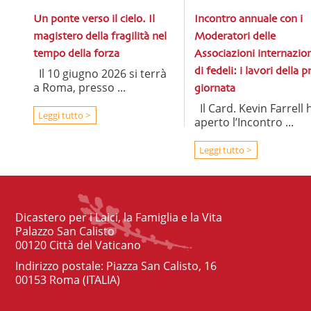
Un ponte verso il cielo. Il
Incontro annuale con i
magistero della fragilità nel
Moderatori delle
tempo della forza
Associazioni internazion
Il 10 giugno 2026 si terrà
di fedeli: i lavori della 
a Roma, presso ...
giornata
Il Card. Kevin Farrell 
Leggi tutto >
aperto l’Incontro ...
Leggi tutto >
Dicastero per i Laici, la Famiglia e la Vita
Palazzo San Calisto
00120 Città del Vaticano
Indirizzo postale: Piazza San Calisto, 16
00153 Roma (ITALIA)