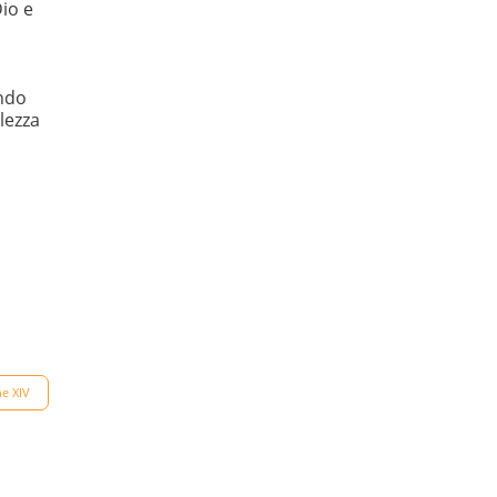
Dio e
endo
lezza
e XIV