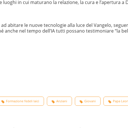
ne luoghi in cui maturano la relazione, la cura e l’apertura a 
deli ad abitare le nuove tecnologie alla luce del Vangelo, segu
nché anche nel tempo dell’IA tutti possano testimoniare “la bel
Formazione fedeli laici
Anziani
Giovani
Papa Leon