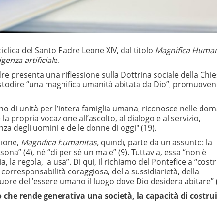
iclica del Santo Padre Leone XIV, dal titolo
Magnifica Human
genza artificial
e.
dre presenta una riflessione sulla Dottrina sociale della Chie
i custodire “una magnifica umanità abitata da Dio”, promuove
no di unità per l’intera famiglia umana, riconosce nelle do
la propria vocazione all’ascolto, al dialogo e al servizio,
nza degli uomini e delle donne di oggi" (19).
sione,
Magnifica humanitas,
quindi, parte da un assunto: la
ona” (4), né “di per sé un male” (9). Tuttavia, essa “non è
a, la regola, la usa”. Di qui, il richiamo del Pontefice a “cost
corresponsabilità coraggiosa, della sussidiarietà, della
re dell’essere umano il luogo dove Dio desidera abitare” (
iò che rende generativa una società, la capacità di costru