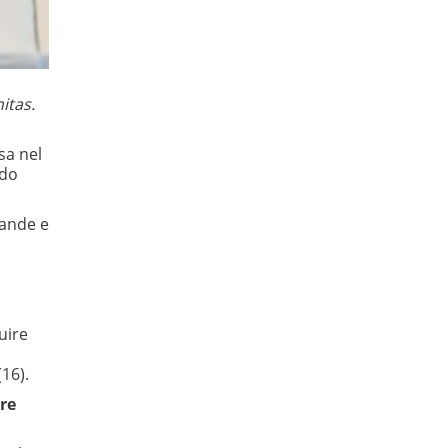
itas.
sa nel
ndo
mande e
ruire
16).
ire