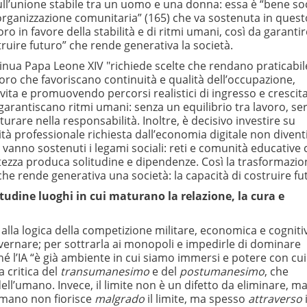
a sull’unione stabile tra un uomo e una donna: essa è “bene so
i organizzazione comunitaria” (165) che va sostenuta in quest
o in favore della stabilità e di ritmi umani, così da garantire
struire futuro” che rende generativa la società.
tinua Papa Leone XIV "richiede scelte che rendano praticabil
voro che favoriscano continuità e qualità dell’occupazione,
ita e promuovendo percorsi realistici di ingresso e crescit
rantiscano ritmi umani: senza un equilibrio tra lavoro, serv
turare nella responsabilità. Inoltre, è decisivo investire su
lità professionale richiesta dall’economia digitale non divent
, vanno sostenuti i legami sociali: reti e comunità educative
rtezza produca solitudine e dipendenze. Così la trasformazio
he rende generativa una società: la capacità di costruire fu
itudine luoghi in cui maturano la relazione, la cura e
a alla logica della competizione militare, economica e cogniti
overnare; per sottrarla ai monopoli e impedirle di dominare
hé l’IA “è già ambiente in cui siamo immersi e potere con cui
a critica del
transumanesimo
e del
postumanesimo
, che
ll’umano. Invece, il limite non è un difetto da eliminare, m
umano non fiorisce
malgrado
il limite, ma spesso
attraverso
i