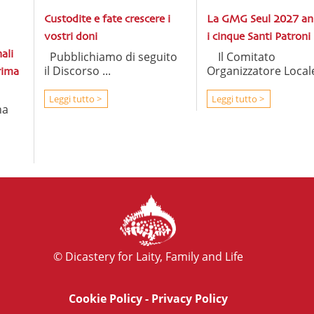
Custodite e fate crescere i
La GMG Seul 2027 an
vostri doni
i cinque Santi Patroni
ali
Pubblichiamo di seguito
Il Comitato
il Discorso ...
Organizzatore Locale 
prima
Leggi tutto >
Leggi tutto >
ha
© Dicastery for Laity, Family and Life
Cookie Policy
-
Privacy Policy