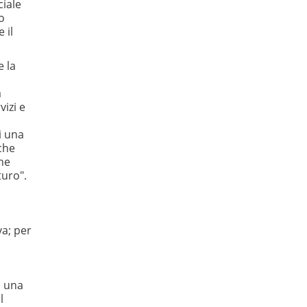
ciale
o
 il
e la
a
izi e
i una
 che
ne
turo".
va; per
a una
l