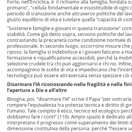
Forte, nell’Enciclica, è il richiamo alla famiglia, fondat
primario”, “cellula fondamentale e insostituibile di ogn
periodo di transizione anche attraverso politiche del lavor
giusto equilibrio di vita e tutelare quella “capacità di co
"Sostenere famiglie e giovani in questa transizione" con
stabilità. Come già detto sopra, servono politiche del la
contrastando la precarietà come condizione normale di v
professionale. In secondo luogo, occorrono misure che ga
riposo, la famiglia si indebolisce e i giovani faticano a ma
formazione e riqualificazione accessibili, perché la mobi
selezione crudele tra chi può aggiornarsi e chi no. Infine
accompagnino le scelte di vita e impediscano che l’ince
tecnologica può essere attraversata senza spezzare ciò c
Disarmare l’IA riconoscendo nella fragilità e nella fin
l’apertura a Dio e all’altro
Bisogna, poi, “disarmare l’IA” scrive il Papa "per sottrarl
rompere l’equivalenza tra potenza tecnica e diritto di g
l’umano. Tale compito è etico, tecnico ed ecologico perc
dobbiamo fare i conti” (110). Ampio spazio è dedicato all
interpretano il progresso come superamento dei limiti de
dimensione costitutiva della persona, perché “l’essere 