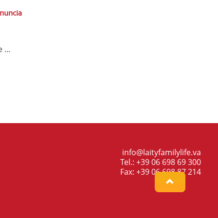
nuncia
...
info@laityfamilylife.va
Tel.: +39 06 698 69 300
Fax: +39 06 698 87 214