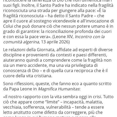
suoi figli. Inoltre, il Santo Padre ha indicato nella fragilità
riconosciuta una strada per giungere alla pace: «È la
fragilità riconosciuta – ha detto il Santo Padre – che
apre il cuore al sostegno vicendevole e all'invocazione di
Colui che può donare ciò che nessun potere umano è in
grado di garantire: la riconciliazione profonda dei cuori
e con essa la pace vera». (Leone XIV,
Incontro con la
comunità algerina
, 13 aprile 2026)
Le relazioni della Giornata, affidate ad esperti di diverse
discipline e provenienti da contesti e paesi differenti,
aiuteranno quindi a comprendere come la fragilità non
sia un mero accidente, ma una via privilegiata di
conoscenza di Dio – e di quella cura reciproca che è il
cuore della vita cristiana.
Sono riflessioni, queste, che fanno eco a quanto scritto
da Papa Leone in
Magnifica Humanitas
:
«Il nostro rapporto con la vita sembra oggi in crisi. Tutto
ciò che appare come “limite” – incapacità, malattia,
vecchiaia, sofferenza, vulnerabilità – tende a essere
letto anzitutto come difetto da correggere, più che