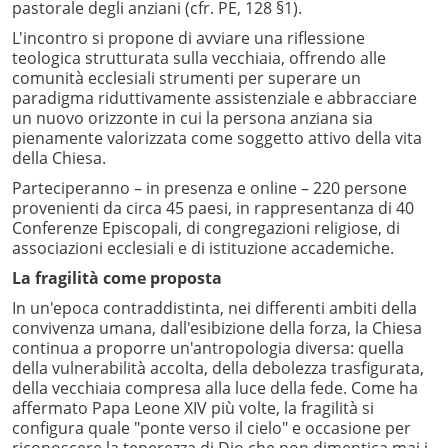
pastorale degli anziani (cfr. PE, 128 §1).
L'incontro si propone di avviare una riflessione
teologica strutturata sulla vecchiaia, offrendo alle
comunità ecclesiali strumenti per superare un
paradigma riduttivamente assistenziale e abbracciare
un nuovo orizzonte in cui la persona anziana sia
pienamente valorizzata come soggetto attivo della vita
della Chiesa.
Parteciperanno – in presenza e online – 220 persone
provenienti da circa 45 paesi, in rappresentanza di 40
Conferenze Episcopali, di congregazioni religiose, di
associazioni ecclesiali e di istituzione accademiche.
La fragilità come proposta
In un'epoca contraddistinta, nei differenti ambiti della
convivenza umana, dall'esibizione della forza, la Chiesa
continua a proporre un'antropologia diversa: quella
della vulnerabilità accolta, della debolezza trasfigurata,
della vecchiaia compresa alla luce della fede. Come ha
affermato Papa Leone XIV più volte, la fragilità si
configura quale "ponte verso il cielo" e occasione per
riconoscere la tenerezza di Dio che non dimentica mai i