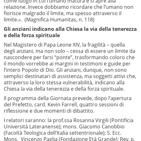
come luogo in cui l’umano matura e si apre alla
relazione. Invece dobbiamo ricordare che l’umano non
fiorisce malgrado il limite, ma spesso attraverso il
limite.». (Magnifica Humanitas, n. 118)
Gli anziani indicano alla Chiesa la via della tenerezza
e della forza spirituale
Nel Magistero di Papa Leone XIV, la fragilità – quella
degli anziani, ma non solo – cessa di essere un limite da
nascondere per farsi “ponte”, trasformando coloro che
il mondo vorrebbe ai margini in testimoni e guide per
l’intero Popolo di Dio. Gli anziani, dunque, non sono
semplici destinatari di assistenza, ma soggetti attivi che,
attraverso la loro stessa vulnerabilità, indicano alla
Chiesa la via della tenerezza e della forza spirituale.
Il programma della Giornata prevede, dopo l’apertura
del Prefetto, card. Kevin Farrell, quattro sessioni di
riflessione e due momenti di dibattito.
I relatori saranno: la prof.ssa Rosanna Virgili (Pontificia
Università Lateranense); mons. Giacomo Canobbio
(Facoltà Teologica dell’Italia settentrionale); S. Ecc.
Mons. Vincenzo Paglia (Fondazione Età Grande); Rev. p.