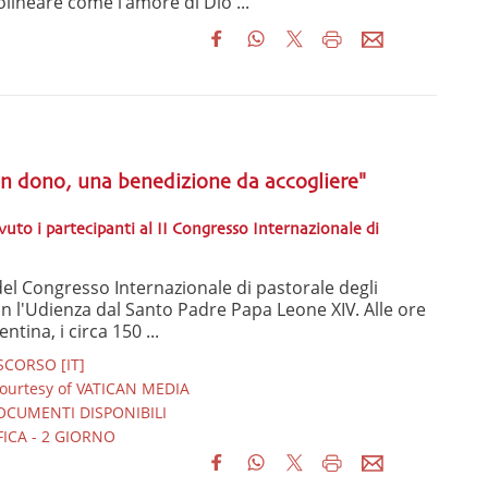
olineare come l’amore di Dio ...
un dono, una benedizione da accogliere"
uto i partecipanti al II Congresso Internazionale di
l Congresso Internazionale di pastorale degli
on l'Udienza dal Santo Padre Papa Leone XIV. Alle ore
ntina, i circa 150 ...
SCORSO [IT]
urtesy of VATICAN MEDIA
OCUMENTI DISPONIBILI
ICA - 2 GIORNO