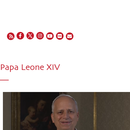
EN
FR
ES
IT
PT
Papa Leone XIV