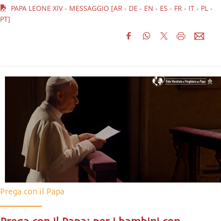
PAPA LEONE XIV - MESSAGGIO [AR - DE - EN - ES - FR - IT - PL -
PT]
Prega con il Papa