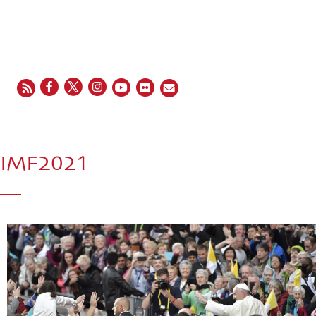
EN
FR
ES
IT
PT
IMF2021