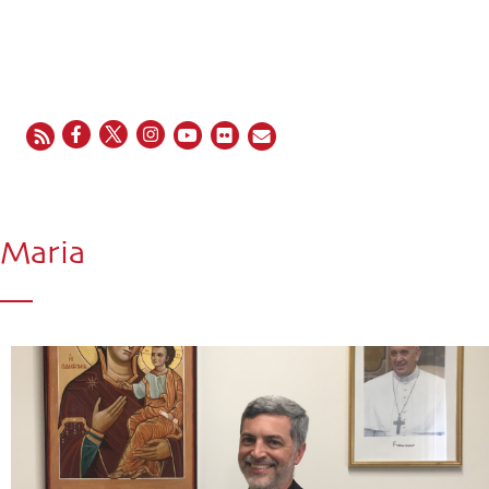
EN
FR
ES
IT
PT
Maria