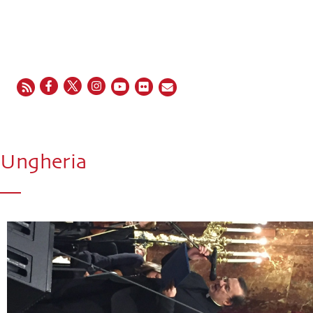
EN
FR
ES
IT
PT
Ungheria