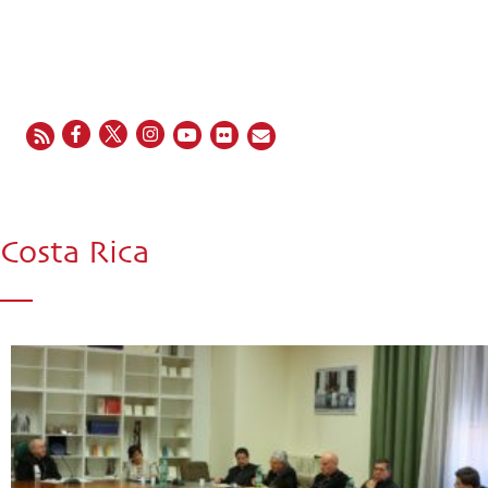
EN
FR
ES
IT
PT
Costa Rica