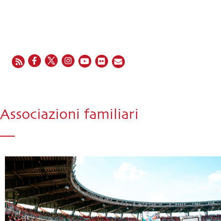
EN
FR
ES
IT
PT
Associazioni familiari