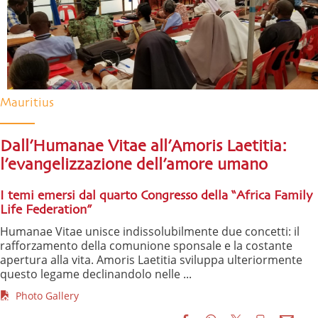
Mauritius
Dall’Humanae Vitae all’Amoris Laetitia:
l’evangelizzazione dell’amore umano
I temi emersi dal quarto Congresso della “Africa Family
Life Federation”
Humanae Vitae unisce indissolubilmente due concetti: il
rafforzamento della comunione sponsale e la costante
apertura alla vita. Amoris Laetitia sviluppa ulteriormente
questo legame declinandolo nelle ...
Photo Gallery