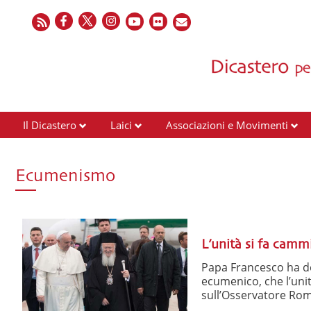
Il Dicastero
Laici
Associazioni e Movimenti
Ecumenismo
L’unità si fa cammi
Papa Francesco ha de
ecumenico, che l’uni
sull’Osservatore Roma