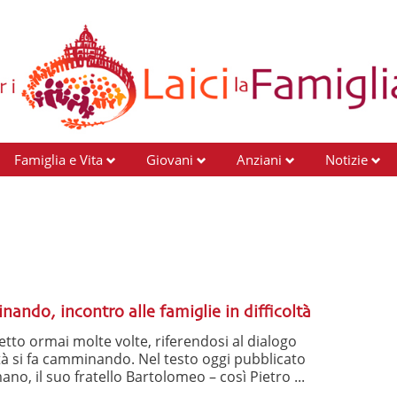
Famiglia e Vita
Giovani
Anziani
Notizie
nando, incontro alle famiglie in difficoltà
tto ormai molte volte, riferendosi al dialogo
tà si fa camminando. Nel testo oggi pubblicato
no, il suo fratello Bartolomeo – così Pietro ...