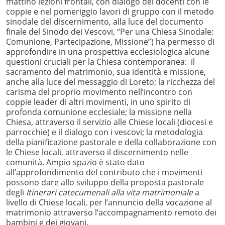
mattino lezioni frontali, con dialogo dei docenti con le
coppie e nel pomeriggio lavori di gruppo con il metodo
sinodale del discernimento, alla luce del documento
finale del Sinodo dei Vescovi, “Per una Chiesa Sinodale:
Comunione, Partecipazione, Missione”) ha permesso di
approfondire in una prospettiva ecclesiologica alcune
questioni cruciali per la Chiesa contemporanea: il
sacramento del matrimonio, sua identità e missione,
anche alla luce del messaggio di Loreto; la ricchezza del
carisma del proprio movimento nell’incontro con
coppie leader di altri movimenti, in uno spirito di
profonda comunione ecclesiale; la missione nella
Chiesa, attraverso il servizio alle Chiese locali (diocesi e
parrocchie) e il dialogo con i vescovi; la metodologia
della pianificazione pastorale e della collaborazione con
le Chiese locali, attraverso il discernimento nelle
comunità. Ampio spazio è stato dato
all’approfondimento del contributo che i movimenti
possono dare allo sviluppo della proposta pastorale
degli
Itinerari catecumenali alla vita matrimoniale
a
livello di Chiese locali, per l’annuncio della vocazione al
matrimonio attraverso l’accompagnamento remoto dei
bambini e dei giovani.