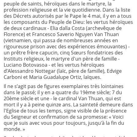
peuple de saints, héroïques dans le martyre, la
profession religieuse et la vie quotidienne. Dans la liste
des Décrets autorisés par le Pape le 4 mai, il y en a tous
les composants du Peuple de Dieu: les vertus héroïques
de deux cardinaux - Elia dalla Costa (archevêque de
Florence) et Francesco Saverio Nguyen Van Thuan
(vietnamien, qui passa de nombreuses années en
rigoureuse prison avec des expériences émouvantes) -
un prêtre frère capucin, cinq Sœurs fondatrices des
Instituts religieux, le martyre d'un père de famille -
Luciano Botovasoa - et les vertus héroïques
d’Alessandro Nottegar (laïc, père de famille), Edvige
Carboni et Maria Guadalupe Ortiz, laïques.
Il ne s’agit pas de figures exemplaires très lointaines
dans le passé; il y en a quatre du 19ème siècle; 7 du
20ème siècle et une - le cardinal Van Thuan, qui est
mort il y a à peine quinze ans. La sainteté demeure dans
l'Eglise de tous les temps, signe visible de la présence
du Seigneur et confirmation de sa promesse: « Voici
que je suis avec vous pour toujours, jusqu'à la fin du
monde. »