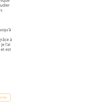
thique
tudier
rs
d
usqu'à
grâce à
e l'ai
 et est
re Vie