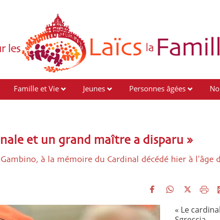
Famille et Vie
Jeunes
Personnes âgées
No
onale et un grand maître a disparu »
a Gambino, à la mémoire du Cardinal décédé hier à l'âge 
« Le cardinal
Sgreccia,