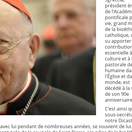
président é
de l'Académ
pontificale 
vie, grand m
de la bioéth
catholique, 
su apporter
contributio
essentielle à
culture et à 
pastorale de
humaine da
l'Église et d
monde, est
décédé à la v
de son 90e
anniversaire
C'est ainsi q
sous-secrét
notre Dicast
avec lui pendant de nombreuses années, se souvient de lui. 