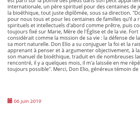
est parti sur la pointe des pieds dans son petit appartem
internationale, un père spirituel pour des centaines d
la bioéthique, tout juste diplômée, sous sa direction. "
pour nous tous et pour les centaines de familles qu’il 
spirituels et intellectuels d'abord comme prêtre, puis 
toujours fixé sur Marie, Mère de l'Église et de la vie. Fort
considérait comme la mission de sa vie : la défense de 
sa mort naturelle. Don Elio a su conjuguer la foi et la 
apprenant à penser et à argumenter objectivement, à l
son manuel de bioéthique, traduit en de nombreuses lang
rencontré, il y a quelques mois, il m'a laissée en me rép
toujours possible". Merci, Don Elio, généreux témoin de l
06 juin 2019