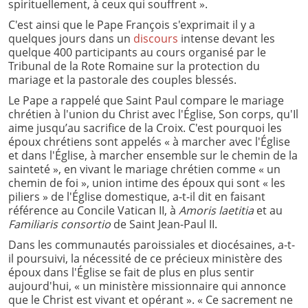
spirituellement, à ceux qui souffrent ».
C'est ainsi que le Pape François s'exprimait il y a
quelques jours dans un
discours
intense devant les
quelque 400 participants au cours organisé par le
Tribunal de la Rote Romaine sur la protection du
mariage et la pastorale des couples blessés.
Le Pape a rappelé que Saint Paul compare le mariage
chrétien à l'union du Christ avec l'Église, Son corps, qu'Il
aime jusqu’au sacrifice de la Croix. C'est pourquoi les
époux chrétiens sont appelés « à marcher avec l'Église
et dans l'Église, à marcher ensemble sur le chemin de la
sainteté », en vivant le mariage chrétien comme « un
chemin de foi », union intime des époux qui sont « les
piliers » de l'Église domestique, a-t-il dit en faisant
référence au Concile Vatican II, à
Amoris laetitia
et au
Familiaris consortio
de Saint Jean-Paul II.
Dans les communautés paroissiales et diocésaines, a-t-
il poursuivi, la nécessité de ce précieux ministère des
époux dans l'Église se fait de plus en plus sentir
aujourd'hui, « un ministère missionnaire qui annonce
que le Christ est vivant et opérant ». « Ce sacrement ne